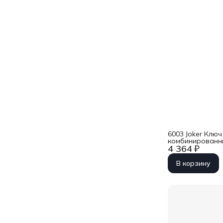
6003 Joker Ключ
комбинированны
4 364 ₽
Wera WE-02050
В корзину