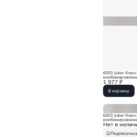
6003 Joker Ключ
комбинированны
1 977 ₽
Wera WE-02020
В корзину
6003 Joker Ключ
комбинированны
Нет в налич
Wera WE-02050
Подписатьс