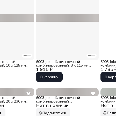
 гаечный
6003 Joker Ключ гаечный
6003 Jok
й, 10 x 125 мм
комбинированный, 8 x 115 мм
комбинир
1 915 ₽
1 785 
1
Wera WE-020200
Wera WE
В корзину
В кор
 гаечный
6003 Joker Ключ гаечный
6003 Jok
й, 20 x 230 мм
комбинированный,
комбини
ии
Нет в наличии
Нет в 
0
1/4&#039;&#039; x 105 мм Wera
Wera WE
WE-020220
я
Подписаться
Подп