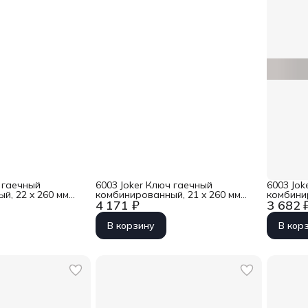
 гаечный
6003 Joker Ключ гаечный
6003 Jok
й, 22 x 260 мм
комбинированный, 21 x 260 мм
комбини
4 171 ₽
3 682 
2
Wera WE-020501
Wera WE
В корзину
В кор