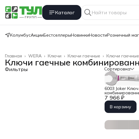
Каталог
Колумбус
Акции
Бестселлеры
Новинки
Новости
Розничный ма
Главная
›
WERA
›
Ключи
›
Ключи гаечные
›
Ключи гаечны
Ключи гаечные комбинирован
Фильтры
Сортировка
6003 Joker Ключ
комбинированны
7 966 ₽
Wera WE-02050
В корзину