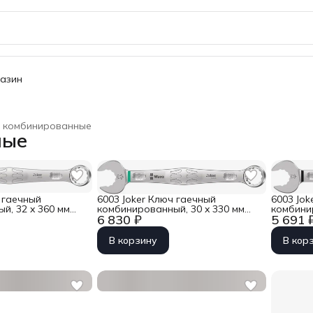
газин
е комбинированные
ные
 гаечный
6003 Joker Ключ гаечный
6003 Jok
й, 32 x 360 мм
комбинированный, 30 x 330 мм
комбини
6 830 ₽
5 691 
6
Wera WE-020505
Wera WE
В корзину
В кор