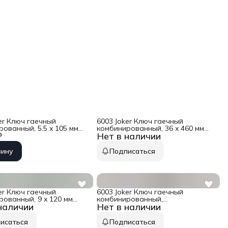
er Ключ гаечный
6003 Joker Ключ гаечный
ованный, 5.5 x 105 мм
комбинированный, 36 x 460 мм
₽
Нет в наличии
-020190
Wera WE-020507
зину
Подписаться
er Ключ гаечный
6003 Joker Ключ гаечный
рованный, 9 x 120 мм
комбинированный,
наличии
Нет в наличии
-020219
3/4&#039;&#039; x 230 мм Wera
WE-020218
исаться
Подписаться