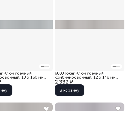
er Ключ гаечный
6003 Joker Ключ гаечный
рованный, 13 x 160 мм
комбинированный, 12 x 148 мм
₽
2 332 ₽
-020204
Wera WE-020203
зину
В корзину