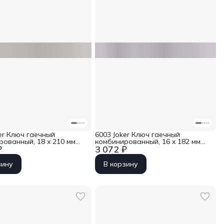
er Ключ гаечный
6003 Joker Ключ гаечный
рованный, 18 x 210 мм
комбинированный, 16 x 182 мм
₽
3 072 ₽
-020209
Wera WE-020207
зину
В корзину