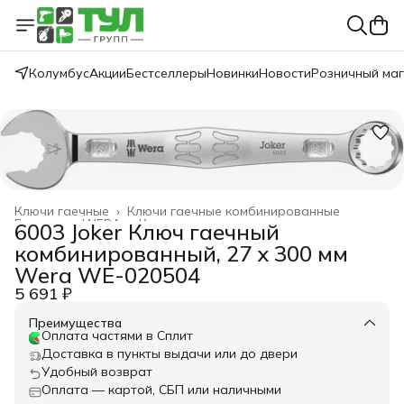
Колумбус
Акции
Бестселлеры
Новинки
Новости
Розничный ма
Ключи гаечные
›
Ключи гаечные комбинированные
Главная
›
WERA
›
Ключи
›
6003 Joker Ключ гаечный
комбинированный, 27 x 300 мм
Wera WE-020504
5 691 ₽
Преимущества
Оплата частями в Сплит
Доставка в пункты выдачи или до двери
Удобный возврат
Оплата — картой, СБП или наличными