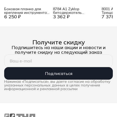
Боковая планка для
8784 A1 Zyklop
8001 A S
крепления инструментов
битодержатель
Трещотк
6 250 ₽
3 362 ₽
7 378 
Flex TKH SP WS
быстросъёмный,
бит + о
3/8&quot; F квадрат x
для 1/4&
1/4&quot; F шестигранник
пр. Wer
- тип C/E, 44 мм Wera WE-
003590
Получите скидку
Подпишитесь на наши акции и новости и
получите скидку на следующий заказ
Подписаться
Нажимая «Подписаться», вы даете согласие на обработку
указанных персональных данных в целях получения
информационной и рекламной рассылки