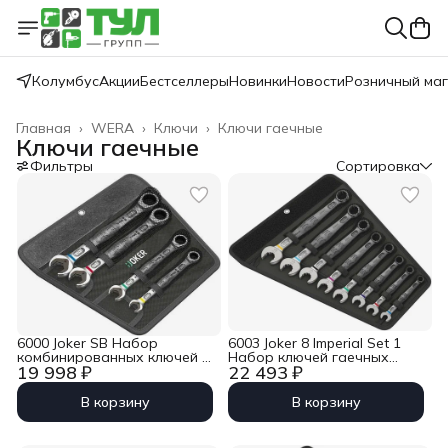
Колумбус
Акции
Бестселлеры
Новинки
Новости
Розничный ма
Главная
›
WERA
›
Ключи
›
Ключи гаечные
Ключи гаечные
Фильтры
Сортировка
6000 Joker SB Набор
6003 Joker 8 Imperial Set 1
комбинированных ключей с
Набор ключей гаечных
19 998 ₽
22 493 ₽
трещоткой, 4 пр., 10-19 мм
комбинированных, 8 пр.,
Wera WE-073290
5/16&quot;-3/8&quot;-7/16&quot;
9/16&quot;-5/8&quot;-11/16&quot
В корзину
В корзину
Wera WE-020241