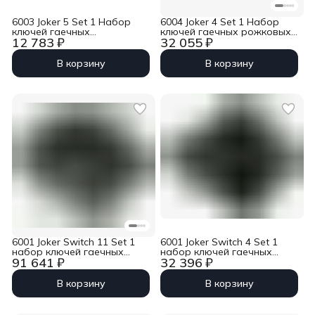
6003 Joker 5 Set 1 Набор
6004 Joker 4 Set 1 Набор
ключей гаечных
ключей гаечных рожковых
12 783 ₽
32 055 ₽
комбинированных, 5 пр.,
с самонастройкой, в чехле,
8/10/13/17/19 мм Wera WE-
4 пр., XS 7-10 мм, S 10-13 мм,
020230
M 13-16 мм, L 16-19 мм Wera
В корзину
В корзину
WE-020110
6001 Joker Switch 11 Set 1
6001 Joker Switch 4 Set 1
набор ключей гаечных
набор ключей гаечных
91 641 ₽
32 396 ₽
комбинированных с
комбинированных с
реверсной трещоткой, 11
реверсной трещоткой, 4 пр.,
пр., 8-19 мм Wera WE-
10-19 мм Wera WE-020090
В корзину
В корзину
020091