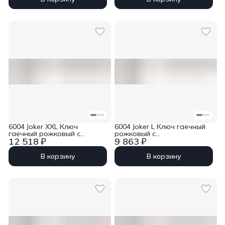
6004 Joker XXL Ключ
6004 Joker L Ключ гаечный
гаечный рожковый с
рожковый с
12 518 ₽
9 863 ₽
самонастройкой, 24-32 x
самонастройкой, 16-19 x
322 мм Wera WE-020102
224 мм Wera WE-020101
В корзину
В корзину