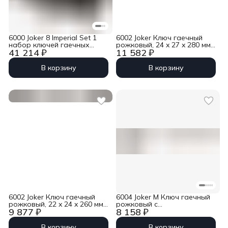
6000 Joker 8 Imperial Set 1
6002 Joker Ключ гаечный
набор ключей гаечных
рожковый, 24 x 27 x 280 мм
41 214 ₽
11 582 ₽
комбинированных с
Wera WE-020262
трещоткой, 8 пр., 5/16-
3/4&quot; Wera WE-020012
В корзину
В корзину
6002 Joker Ключ гаечный
6004 Joker M Ключ гаечный
рожковый, 22 x 24 x 260 мм
рожковый с
9 877 ₽
8 158 ₽
Wera WE-020261
самонастройкой, 13-16 x
188 мм Wera WE-020103
В корзину
В корзину