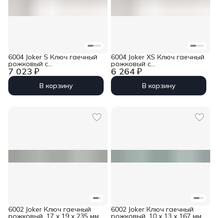
6004 Joker S Ключ гаечный
6004 Joker XS Ключ гаечный
рожковый с
рожковый с
7 023 ₽
6 264 ₽
самонастройкой, 10-13 x
самонастройкой, 7-10 x 117
154 мм Wera WE-020100
мм Wera WE-020099
В корзину
В корзину
6002 Joker Ключ гаечный
6002 Joker Ключ гаечный
рожковый, 17 x 19 x 235 мм
рожковый, 10 x 13 x 167 мм