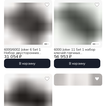
6000/6002 Joker 6 Set 1
6000 Joker 11 Set 1 набор
Набор двусторонних
ключей гаечных
31 054 ₽
56 953 ₽
рожковых и
комбинированных с
комбинированных ключей с
трещоткой, 11 пр., 8-19 мм
трещоткой, 6 пр., 10-19 мм
Wera WE-020013
В корзину
В корзину
Wera WE-020022