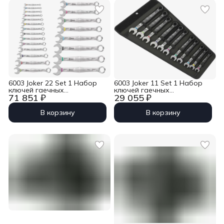
6003 Joker 22 Set 1 Набор
6003 Joker 11 Set 1 Набор
ключей гаечных
ключей гаечных
71 851 ₽
29 055 ₽
комбинированных, 22 пр.,
комбинированных, 11 пр.,
5.5 - 32 мм Wera WE-020232
8/10/11/12/13/14/15/16/17/18/19
мм Wera WE-020231
В корзину
В корзину