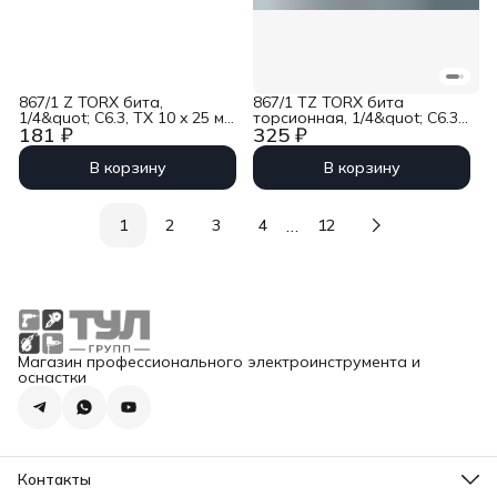
867/1 Z TORX бита,
867/1 TZ TORX бита
1/4&quot; C6.3, TX 10 x 25 мм
торсионная, 1/4&quot; C6.3,
181 ₽
325 ₽
Wera WE-066485
TX 40 x 25 мм Wera WE-
066320
В корзину
В корзину
…
1
2
3
4
12
Магазин профессионального электроинструмента и
оснастки
Контакты