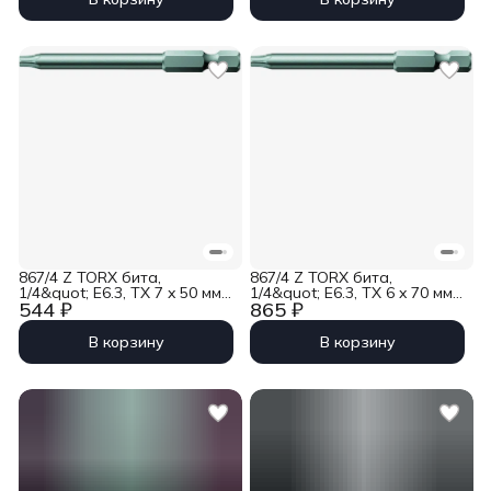
867/4 Z TORX бита,
867/4 Z TORX бита,
1/4&quot; E6.3, TX 7 x 50 мм
1/4&quot; E6.3, TX 6 x 70 мм
544 ₽
865 ₽
Wera WE-160830
Wera WE-134740
В корзину
В корзину