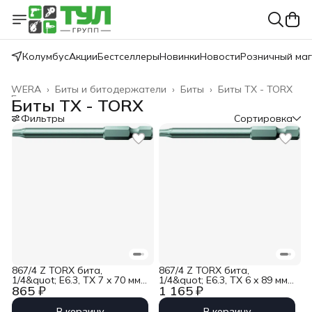
Колумбус
Акции
Бестселлеры
Новинки
Новости
Розничный ма
WERA
›
Биты и битодержатели
›
Биты
›
Биты TX - TORX
Главная
›
Биты TX - TORX
Фильтры
Сортировка
867/4 Z TORX бита,
867/4 Z TORX бита,
1/4&quot; E6.3, TX 7 x 70 мм
1/4&quot; E6.3, TX 6 x 89 мм
865 ₽
1 165 ₽
Wera WE-345047
Wera WE-332600
В корзину
В корзину