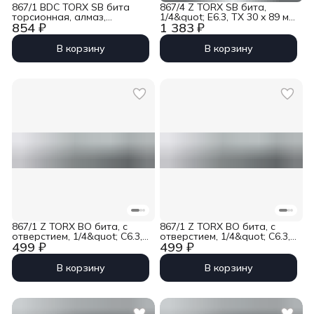
867/1 BDC TORX SB бита
867/4 Z TORX SB бита,
торсионная, алмаз,
1/4&quot; E6.3, TX 30 x 89 мм
854 ₽
1 383 ₽
1/4&quot; C6.3, TX 25 x 25 мм
Wera WE-073530
Wera WE-134377
В корзину
В корзину
867/1 Z TORX BO бита, с
867/1 Z TORX BO бита, с
отверстием, 1/4&quot; C6.3,
отверстием, 1/4&quot; C6.3,
499 ₽
499 ₽
TX 40 x 25 мм Wera WE-
TX 25 x 25 мм Wera WE-
066530
066515
В корзину
В корзину