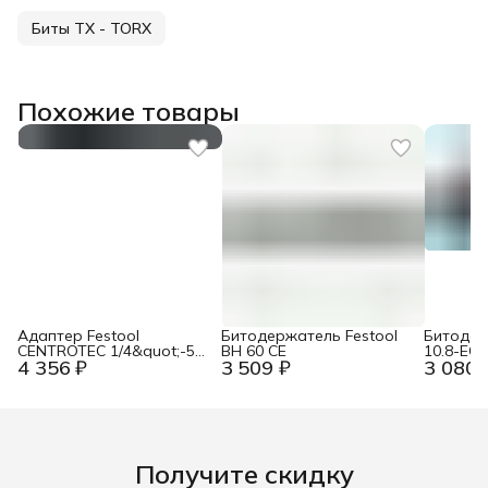
Биты TX - TORX
Похожие товары
Адаптер Festool
Битодержатель Festool
Битодер
CENTROTEC 1/4&quot;-50
BH 60 CE
10.8-EC
4 356 ₽
3 509 ₽
3 080 
CE/KG
Получите скидку