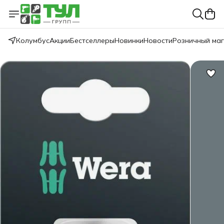
Колумбус
Акции
Бестселлеры
Новинки
Новости
Розничный ма