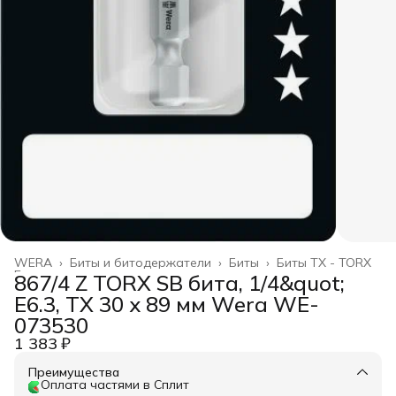
WERA
›
Биты и битодержатели
›
Биты
›
Биты TX - TORX
Главная
›
867/4 Z TORX SB бита, 1/4&quot;
E6.3, TX 30 x 89 мм Wera WE-
073530
1 383 ₽
Преимущества
Оплата частями в Сплит