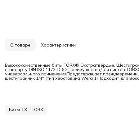
О товаре
Характеристики
Высококачественные биты TORX®. Экстратвёрдые. Шестигран
стандарту DIN ISO 1173-D 6,3.ПреимуществаДля винтов TORX
универсального примененияПредотвращает преждевременны
шестигранник 1/4" (тип хвостовика Wera 1)Подходит для Bosch,
Биты TX - TORX