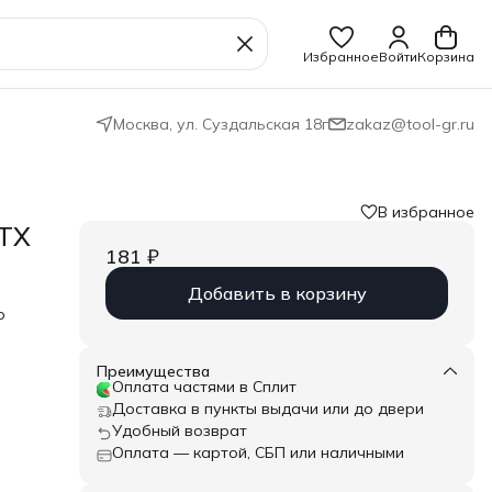
Избранное
Войти
Корзина
Москва, ул. Суздальская 18г
zakaz@tool-gr.ru
В избранное
 TX
181 ₽
Добавить в корзину
о
ого
троя
Преимущества
Оплата частями в Сплит
reux,
Доставка в пункты выдачи или до двери
Удобный возврат
Оплата — картой, СБП или наличными