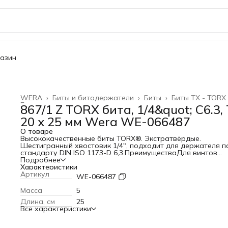
газин
WERA
›
Биты и битодержатели
›
Биты
›
Биты TX - TORX
Главная
›
867/1 Z TORX бита, 1/4&quot; C6.3,
20 x 25 мм Wera WE-066487
О товаре
Высококачественные биты TORX®. Экстратвёрдые.
Шестигранный хвостовик 1/4", подходит для держателя п
стандарту DIN ISO 1173-D 6,3.ПреимуществаДля винтов
TORX®Закалённые до вязкой твёрдости, для универсальн
Подробнее
примененияПредотвращает преждевременный выход из с
Характеристики
наконечникаПривод: наружный шестигранник 1/4" (тип
Артикул
WE-066487
хвостовика Wera 1)Подходит для Bosch, Fein, Holz-Her, Lec
Metabo
Масса
5
Длина, см
25
Все характеристики