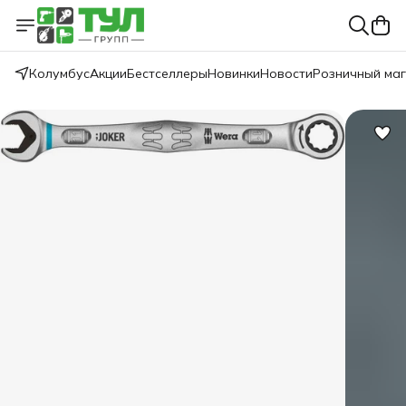
Колумбус
Акции
Бестселлеры
Новинки
Новости
Розничный ма