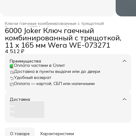
Ключи гаечные комбинированные с трещоткой
Главная
›
WERA
›
Ключи
›
Ключи гаечные
›
6000 Joker Ключ гаечный
комбинированный с трещоткой,
11 x 165 мм Wera WE-073271
4 512 ₽
Преимущества
Оплата частями в Сплит
Доставка в пункты выдачи или до двери
Удобный возврат
Оплата — картой, СБП или наличными
Доставка
О товаре
Характеристики