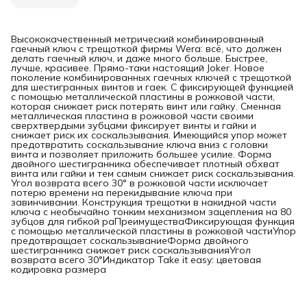
Высококачественный метрический комбинированный
гаечный ключ с трещоткой фирмы Wera: всё, что должен
делать гаечный ключ, и даже много больше. Быстрее,
лучше, красивее. Прямо-таки настоящий Joker. Новое
поколение комбинированных гаечных ключей с трещоткой
для шестигранных винтов и гаек. С фиксирующей функцией
с помощью металлической пластины в рожковой части,
которая снижает риск потерять винт или гайку. Сменная
металлическая пластина в рожковой части своими
сверхтвердыми зубцами фиксирует винты и гайки и
снижает риск их соскальзывания. Имеющийся упор может
предотвратить соскальзывание ключа вниз с головки
винта и позволяет приложить большее усилие. Форма
двойного шестигранника обеспечивает плотный обхват
винта или гайки и тем самым снижает риск соскальзывания.
Угол возврата всего 30° в рожковой части исключает
потерю времени на перекидывание ключа при
завинчивании. Конструкция трещотки в накидной части
ключа с необычайно тонким механизмом зацепления на 80
зубцов для гибкой раПреимуществаФиксирующая функция
с помощью металлической пластины в рожковой частиУпор
предотвращает соскальзываниеФорма двойного
шестигранника снижает риск соскальзыванияУгол
возврата всего 30°Индикатор Take it easy: цветовая
кодировка размера