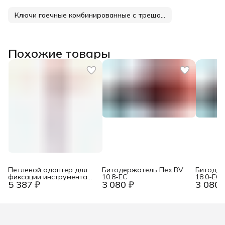
Ключи гаечные комбинированные с трещоткой
Похожие товары
Петлевой адаптер для
Битодержатель Flex BV
Битодер
фиксации инструмента
10.8-EC
18.0-EC
5 387 ₽
3 080 ₽
3 080 
Zur Werkzeug-
Absturzsicherung KN-
005011TBK