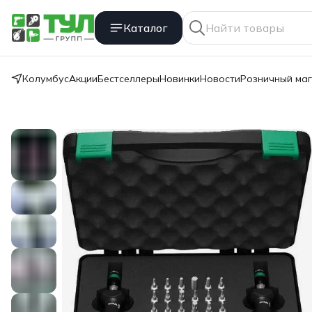
Каталог
Колумбус
Акции
Бестселлеры
Новинки
Новости
Розничный ма