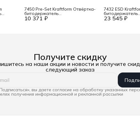
m
7450 Pre-Set Kraftform Отвёртка-
7432 ESD Kraftf
ь
битодержатель
битодержатель
10 371 ₽
23 545 ₽
динамометрическая,
динамометричес
тановка
предустановка 0.1 Нм, 0.10-0.34 Нм,
антистатическая 
fmoon/HIOS
патрон Rapidaptor, 1/4&quot;
патрон Rapidapto
D6.3/F6.3 Wera WE-074790
D6.3/F6.3, лупа
Получите скидку
ишитесь на наши акции и новости и получите скид
следующий заказ
Подпи
Подписаться», вы даете согласие на обработку указанных пер
целях получения информационной и рекламной рассылки