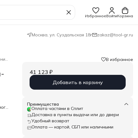
Избранное
Войти
Корзина
Москва, ул. Суздальская 18г
zakaz@tool-gr.ru
Отвёртки-битодержатели динамометрические и наборы с ними
В избранное
41 123 ₽
-
Добавить в корзину
Преимущества
мого
Оплата частями в Сплит
ая
Доставка в пункты выдачи или до двери
ьной
Удобный возврат
Оплата — картой, СБП или наличными
и