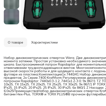
О товаре
Характеристики
Набор динамометрических отверток Wera. Две динамометрич
момента затяжки. Простая установка необходимого значени
шкала. Быстрозажимной патрон Rapidaptor для моментальной
отвинчивании трудноподдающихся винтов. Многокомпонентная
высокой скорости работы и для щадящего контакта с ладонь
футляре из пластика.Комплектация1x 7440/41 Набор динамомет
предметов; 2x Серия 7400 Kraftform Регулируемая динамомет
патроном Rapidaptor: 7440x0.3-1.2, 7441x1.2-3.0; 9x 867/1 TZ T
10x25, TX 15x25, TX 20x25, TX 25x25, TX 30x25; 9x 867/1 IP TORX 
IPx25, 15 IPx25, 20 IPx25, 25 IPx25, 30 IPx25; 6x 840/1 Z Насадки: 2
6.0x25ПреимуществаНабор динамометрических отверток Kraf
битами Hex-Plus, TORX® и TORX PLUS®В прочном футляреВыс