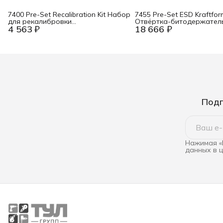
7400 Pre-Set Recalibration Kit Набор
7455 Pre-Set ESD Kraftfor
для рекалибровки
Отвёртка-битодержател
4 563 ₽
18 666 ₽
динамометрических отвёрток с
динамометрическая
рукояткой 105 мм, с
антистатическая, предус
предустановленным моментом
0.1 Нм, 0.10-0.34 Нм, Hal
Wera WE-137001
4 мм Wera WE-074826
Подп
Нажимая «
данных в 