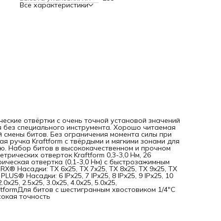
Все характеристики
прочном футляре из пластика.Комплектация1x 7440/41 На
динамометрических отверток Kraftform 0,3-3,0 Нм, 26
предметов; 2x Серия 7400 Kraftform Регулируемая
динамометрическая отвертка (0,1-3,0 Нм) с быстрозажим
патроном Rapidaptor: 7440x0.3-1.2, 7441x1.2-3.0; 9x 867/1 T
TORX® Насадки: TX 6x25, TX 7x25, TX 8x25, TX 9x25, TX 10x
TX 15x25, TX 20x25, TX 25x25, TX 30x25; 9x 867/1 IP TORX P
Насадки: 6 IPx25, 7 IPx25, 8 IPx25, 9 IPx25, 10 IPx25, 15 IPx25,
IPx25, 25 IPx25, 30 IPx25; 6x 840/1 Z Насадки: 2.0x25, 2.5x25,
3.0x25, 4.0x25, 5.0x25, 6.0x25ПреимуществаНабор
динамометрических отверток KraftformДля битов с
шестигранным хвостовиком 1/4"С битами Hex-Plus, TORX®
TORX PLUS®В прочном футляреВысокая точность
еские отвёртки с очень точной установой значений
я без специального инструмента. Хорошо читаемая
 смены битов. Без ограничения момента силы при
 ручка Kraftform с твёрдыми и мягкими зонами для
ю. Набор битов в высококачественном и прочном
рических отверток Kraftform 0,3-3,0 Нм, 26
рическая отвертка (0,1-3,0 Нм) с быстрозажимным
ORX® Насадки: TX 6x25, TX 7x25, TX 8x25, TX 9x25, TX
PLUS® Насадки: 6 IPx25, 7 IPx25, 8 IPx25, 9 IPx25, 10
.0x25, 2.5x25, 3.0x25, 4.0x25, 5.0x25,
tformДля битов с шестигранным хвостовиком 1/4"С
окая точность