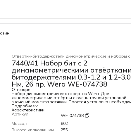
газин
Главная
›
WERA
›
Динамометрический инструмент
›
7440/41 Набор бит с 2
динамометрическими отвёртками
битодержателями 0.3-1.2 и 1.2-3.0
Нм, 26 пр. Wera WE-074738
О товаре
Набор динамометрических отверток Wera. Две
динамометрические отвёртки с очень точной установой
значений момента затяжки. Простая установка необходи
значения без специального инструмента. Хорошо читаем
Подробнее
шкала. Быстрозажимной патрон Rapidaptor для моментал
Характеристики
смены битов. Без ограничения момента силы при
Артикул
WE-074738
отвинчивании трудноподдающихся винтов.
Многокомпонентная ручка Kraftform с твёрдыми и мягкими
Масса, г
802
зонами для высокой скорости работы и для щадящего
Высота упаковки, мм
255
контакта с ладонью. Набор битов в высококачественном 