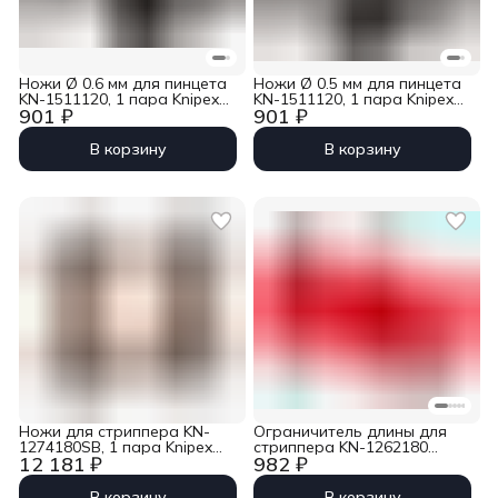
Ножи Ø 0.6 мм для пинцета
Ножи Ø 0.5 мм для пинцета
KN-1511120, 1 пара Knipex
KN-1511120, 1 пара Knipex
901 ₽
901 ₽
KN-1519006
KN-1519005
В корзину
В корзину
Ножи для стриппера KN-
Ограничитель длины для
1274180SB, 1 пара Knipex
стриппера KN-1262180
12 181 ₽
982 ₽
KN-127931
Knipex KN-126923
В корзину
В корзину