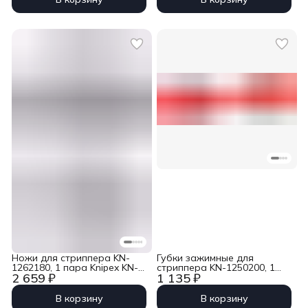
Ножи для стриппера KN-
Губки зажимные для
1262180, 1 пара Knipex KN-
стриппера KN-1250200, 1
2 659 ₽
1 135 ₽
126921
пара Knipex KN-125902
В корзину
В корзину