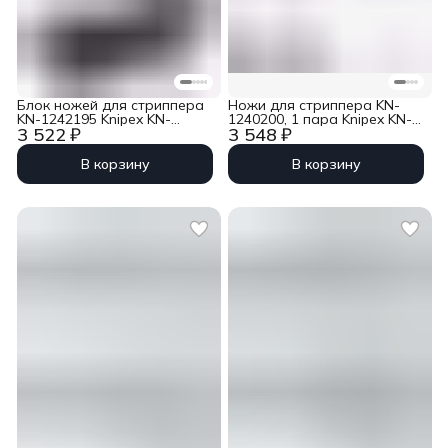
Блок ножей для стриппера
Ножи для стриппера KN-
KN-1242195 Knipex KN-
1240200, 1 пара Knipex KN-
3 522 ₽
3 548 ₽
124921
124901
В корзину
В корзину