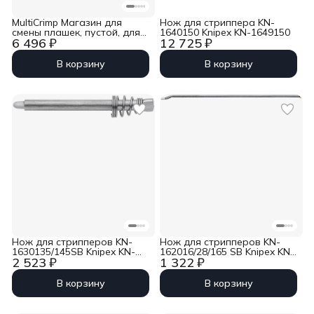
MultiCrimp Магазин для
Нож для стриппера KN-
смены плашек, пустой, для
1640150 Knipex KN-1649150
6 496 ₽
12 725 ₽
пресс-клещей MultiCrimp KN-
973301/02 Knipex KN-973990
В корзину
В корзину
Нож для стрипперов KN-
Нож для стрипперов KN-
1630135/145SB Knipex KN-
162016/28/165 SB Knipex KN-
2 523 ₽
1 322 ₽
1639135
1629165
В корзину
В корзину