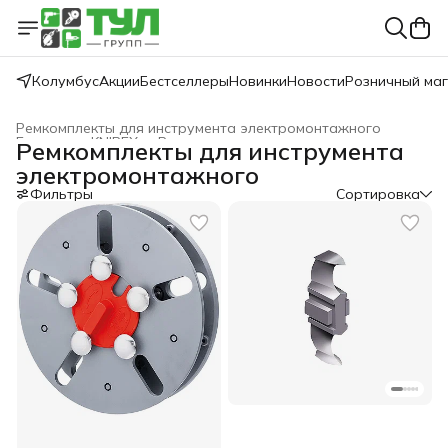
Колумбус
Акции
Бестселлеры
Новинки
Новости
Розничный ма
Ремкомплекты для инструмента электромонтажного
Главная
›
KNIPEX
›
Ремкомплекты
›
Ремкомплекты для инструмента
электромонтажного
Фильтры
Сортировка