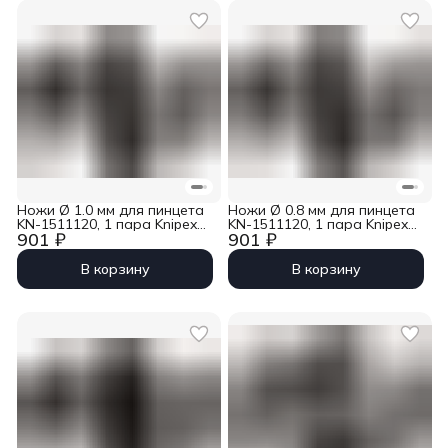
Ножи Ø 1.0 мм для пинцета
Ножи Ø 0.8 мм для пинцета
KN-1511120, 1 пара Knipex
KN-1511120, 1 пара Knipex
901 ₽
901 ₽
KN-1519010
KN-1519008
В корзину
В корзину