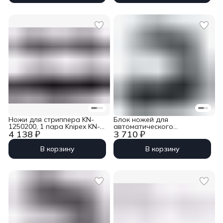
Ножи для стриппера KN-
Блок ножей для
1250200, 1 пара Knipex KN-
автоматического
4 138 ₽
3 710 ₽
125901
стриппера PreciStrip16 KN-
1252195 Knipex KN-124931
В корзину
В корзину