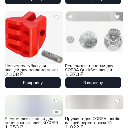
Нажимная губка для
Ремкомплект кнопки для
клещей для разлома плитки
COBRA QuickSet клещей
2 108 ₽
1 373 ₽
KN-9113250 Knipex KN-
переставных KN-8721300
911925001
Knipex KN-8729300
В корзину
В корзину
Ремкомплект кнопки для
Пружина для COBRA …matic
переставных клещей COBRA
клещей переставных KN-
1 353 ₽
1 022 ₽
QuickSet KN-872X250/300
8711250 Knipex KN-8719250