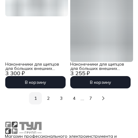
Наконечники для щипцов
Наконечники для щипцов
для больших внешних
для больших внешних
3 300 ₽
3 255 ₽
стопорных колец KN-
стопорных колец KN-
4620A51, 1 пара Knipex KN-
4610A6, 1 пара Knipex KN-
4629A51
4619A6
В корзину
В корзину
…
1
2
3
4
7
Магазин профессионального электроинструмента и