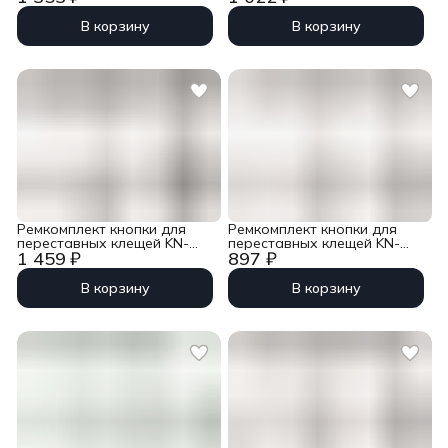
Knipex KN-872901
В корзину
В корзину
Ремкомплект кнопки для
Ремкомплект кнопки для
переставных клещей KN-
переставных клещей KN-
1 459 ₽
897 ₽
87XX560 Knipex KN-8709560
87XX150 Knipex KN-8709150
В корзину
В корзину