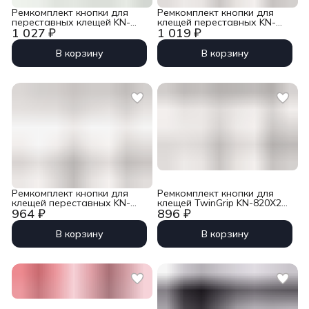
Ремкомплект кнопки для
Ремкомплект кнопки для
переставных клещей KN-
клещей переставных KN-
1 027 ₽
1 019 ₽
81/85/86/87/91XX250/300
86XX180 Knipex KN-8609180
(кроме KN-872XXXX) Knipex
KN-870901
В корзину
В корзину
Ремкомплект кнопки для
Ремкомплект кнопки для
клещей переставных KN-
клещей TwinGrip KN-820X200
964 ₽
896 ₽
86XX150 Knipex KN-8609150
Knipex KN-82200E01
В корзину
В корзину