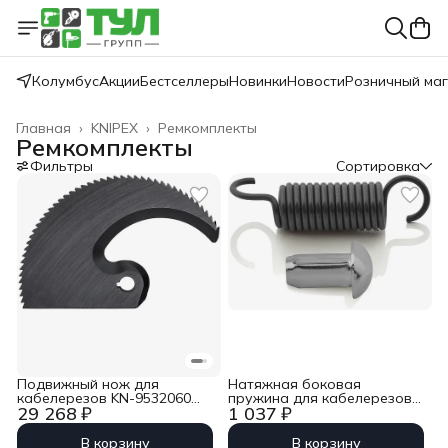
Колумбус
Акции
Бестселлеры
Новинки
Новости
Розничный ма
Главная
›
KNIPEX
›
Ремкомплекты
Ремкомплекты
Фильтры
Сортировка
Подвижный нож для
Натяжная боковая
кабелерезов KN-9532060
пружина для кабелерезов
29 268 ₽
1 037 ₽
Knipex KN-9539720
KN-9536250/280 Knipex KN-
953908S
В корзину
В корзину