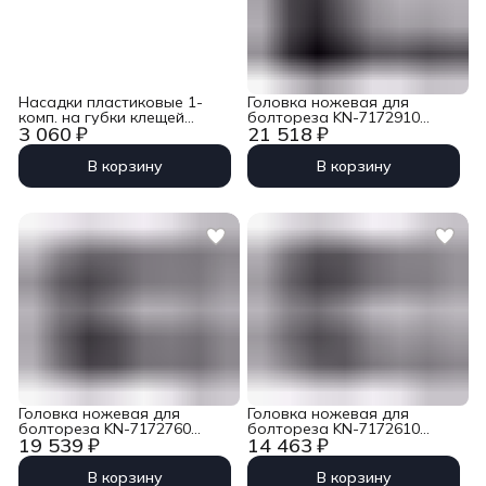
Насадки пластиковые 1-
Головка ножевая для
комп. на губки клещей
болтореза KN-7172910
3 060 ₽
21 518 ₽
переставных KN-8111250 /
Knipex KN-7179910
KN-8113250, 2 пары Knipex
KN-8119250V01
В корзину
В корзину
Головка ножевая для
Головка ножевая для
болтореза KN-7172760
болтореза KN-7172610
19 539 ₽
14 463 ₽
Knipex KN-7179760
Knipex KN-7179610
В корзину
В корзину