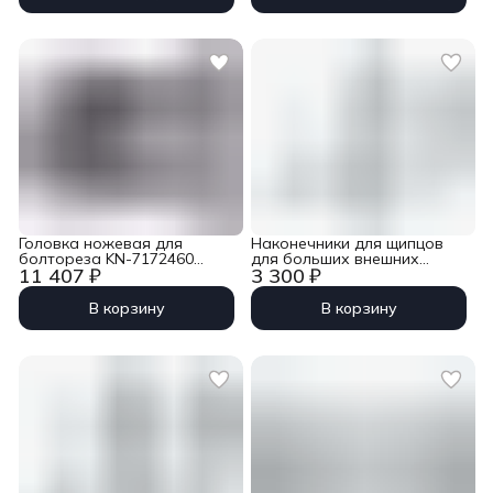
Головка ножевая для
Наконечники для щипцов
болтореза KN-7172460
для больших внешних
11 407 ₽
3 300 ₽
Knipex KN-7179460
стопорных колец KN-
4620A61, 1 пара Knipex KN-
4629A61
В корзину
В корзину