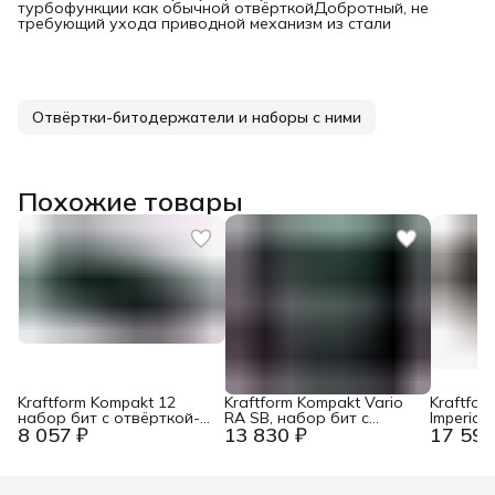
турбофункции как обычной отвёрткойДобротный, не
требующий ухода приводной механизм из стали
Отвёртки-битодержатели и наборы с ними
Похожие товары
Kraftform Kompakt 12
Kraftform Kompakt Vario
Kraftfor
набор бит с отвёрткой-
RA SB, набор бит с
Imperial
8 057 ₽
13 830 ₽
17 594
битодержателем, 10 пр.
отвёрткой-
с отвёр
Wera WE-135942
битодержателем c
битодер
трещоткой, 7 пр. Wera
патроном
WE-073665
пр. Wer