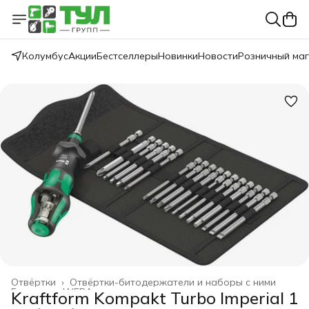
Колумбус
Акции
Бестселлеры
Новинки
Новости
Розничный ма
Отвёртки
›
Отвёртки-битодержатели и наборы с ними
Главная
›
WERA
›
Kraftform Kompakt Turbo Imperial 1