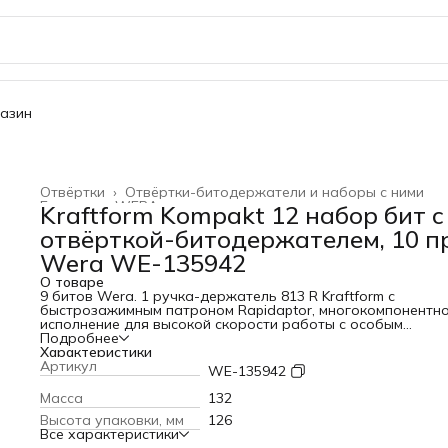
газин
Отвёртки
›
Отвёртки-битодержатели и наборы с ними
Главная
›
WERA
›
Kraftform Kompakt 12 набор бит с
отвёрткой-битодержателем, 10 пр
Wera WE-135942
О товаре
9 битов Wera. 1 ручка-держатель 813 R Kraftform с
быстрозажимным патроном Rapidaptor, многокомпонентн
исполнение для высокой скорости работы с особым
комфортом.Комплектация1x Kraftform Kompakt 12, 10
Подробнее
предметов; 1x 813 R Ручка-держатель с быстрозажимным
Характеристики
патроном Rapidaptor: 1/4x90; 3x 851/1 J Насадки: PH 00x25x2
Артикул
WE-135942
PH 0x25x2.5, PH 1x25x3.0; 1x 851/1 TZ Насадки: PH 2x25; 5x 
TZ TORX® Насадки: TX 6x25, TX 5x25, TX 7x25, TX 8x25, TX
Масса
132
9x25ПреимуществаСамый компактный наборРучка-
Высота упаковки, мм
126
битодержатель Kraftform с быстрозажимным патроном
Все характеристики
RapidaptorТорсионная зона битов против преждевременн