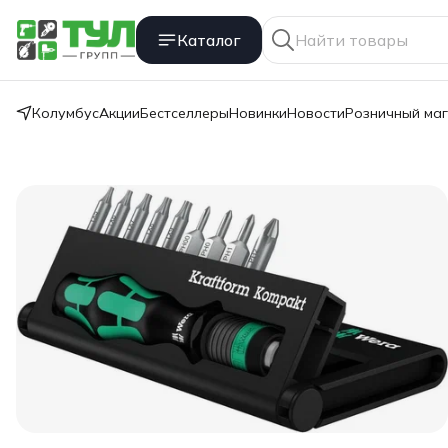
Каталог
Колумбус
Акции
Бестселлеры
Новинки
Новости
Розничный ма