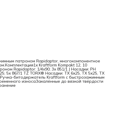
износаЗакалённые до вязкой твёрдости биты, для
универсального примененияУдобное и надёжное хранени
ажимным патроном Rapidaptor, многокомпонентное
.Комплектация1x Kraftform Kompakt 12, 10
ном Rapidaptor: 1/4x90; 3x 851/1 J Насадки: PH
x25; 5x 867/1 TZ TORX® Насадки: TX 6x25, TX 5x25, TX
рРучка-битодержатель Kraftform с быстрозажимным
ременного износаЗакалённые до вязкой твёрдости
ранение