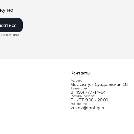
ку на
саться
сональных
Контакты
Адрес
Москва, ул. Суздальская 18г
Телефон
8 (495) 777-14-94
Режим работы
ПН-ПТ 9:00 - 20:00
Эл. почта
zakaz@tool-gr.ru