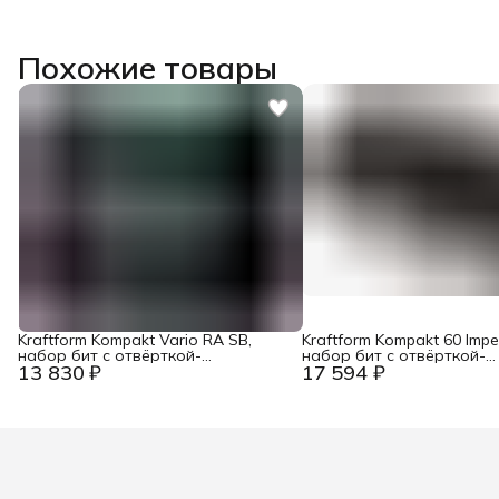
Похожие товары
Kraftform Kompakt Vario RA SB,
Kraftform Kompakt 60 Imper
набор бит с отвёрткой-
набор бит с отвёрткой-
13 830 ₽
17 594 ₽
битодержателем c трещоткой, 7
битодержателем с патр
пр. Wera WE-073665
Rapidaptor, 17 пр. Wera