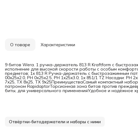
О товаре
Характеристики
9 битов Wera. 1 ручка-держатель 813 R Kraftform с быстроз
исполнение для высокой скорости работы с особым комфортом
предметов; 1x 813 R Ручка-держатель с быстрозажимным патро
00x25x2.0, PH 0x25x2.5, PH 1x25x3.0; 1x 851/1 TZ Насадки: PH 2
7x25, TX 8x25, TX 9x25ПреимуществаСамый компактный набо
патроном RapidaptorТорсионная зона битов против преждев
биты, для универсального примененияУдобное и надёжное х
Отвёртки-битодержатели и наборы с ними