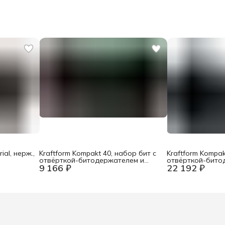
ial, нерж.,
Kraftform Kompakt 40, набор бит с
Kraftform Kompak
отвёрткой-битодержателем и
отвёрткой-бито
9 166 ₽
22 192 ₽
оном
патроном Rapidaptor, 7 пр. Wera
патроном Rapida
 WE-071117
WE-059298
WE-059297