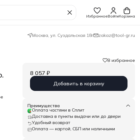
Избранное
Войти
Корзина
Москва, ул. Суздальская 18г
zakaz@tool-gr.ru
В избранное
8 057 ₽
.
Добавить в корзину
ое
Преимущества
Оплата частями в Сплит
.0,
Доставка в пункты выдачи или до двери
867/1
Удобный возврат
Оплата — картой, СБП или наличными
ого