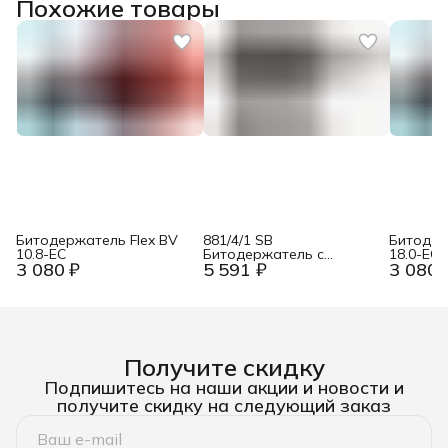
Похожие товары
Битодержатель Flex BV
881/4/1 SB
Битодер
10.8-EC
Битодержатель с
18.0-EC
3 080 ₽
5 591 ₽
3 080 
ограничителем глубины
для завинчивания
заподлицо, 3 пр., 2
запасные прокладки
Wera WE-130002
Получите скидку
Подпишитесь на наши акции и новости и
получите скидку на следующий заказ