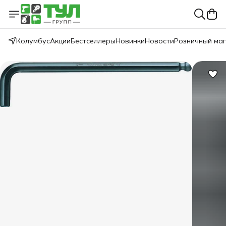
Колумбус
Акции
Бестселлеры
Новинки
Новости
Розничный ма