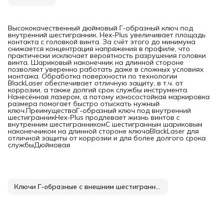
Высококачественный дюймовый Г-образный ключ под
внутренний шестигранник. Hex-Plus увеличивает площадь
контакта с головкой винта. За счёт этого до минимума
снижается концентрация напряжения в профиле, что
практически исключает вероятность разрушения головки
винта. Шариковый наконечник на длинной стороне
позволяет уверенно работать даже в сложных условиях
монтажа. Обработка поверхности по технологии
BlackLaser обеспечивает отличную защиту, в т.ч. от
коррозии, а также долгий срок службы инструмента.
Нанесённая лазером, а потому износостойкая маркировка
размера помогает быстро отыскать нужный
ключ.ПреимуществаГ-образный ключ под внутренний
шестигранникHex-Plus продлевает жизнь винтов с
внутренним шестигранникомС шестигранным шариковым
наконечником на длинной стороне ключаBlackLaser для
отличной защиты от коррозии и для более долгого срока
службыДюймовая
Ключи Г-образные с внешним шестигранником