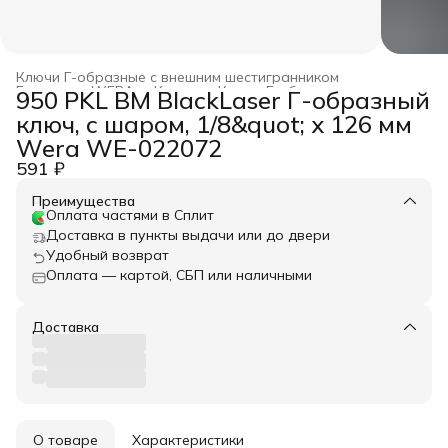
Ключи Г-образные с внешним шестигранником
Главная
›
WERA
›
Ключи
›
Ключи Г-образные
›
950 PKL BM BlackLaser Г-образный
ключ, с шаром, 1/8&quot; x 126 мм
Wera WE-022072
591 ₽
Преимущества
Оплата частями в Сплит
Доставка в пункты выдачи или до двери
Удобный возврат
Оплата — картой, СБП или наличными
Доставка
О товаре
Характеристики