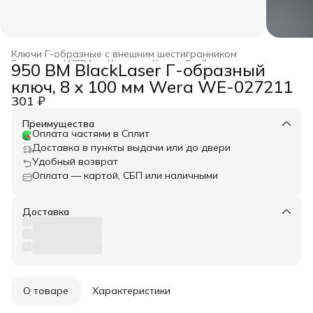
Ключи Г-образные с внешним шестигранником
Главная
›
WERA
›
Ключи
›
Ключи Г-образные
›
950 BM BlackLaser Г-образный
ключ, 8 x 100 мм Wera WE-027211
301 ₽
Преимущества
Оплата частями в Сплит
Доставка в пункты выдачи или до двери
Удобный возврат
Оплата — картой, СБП или наличными
Доставка
О товаре
Характеристики