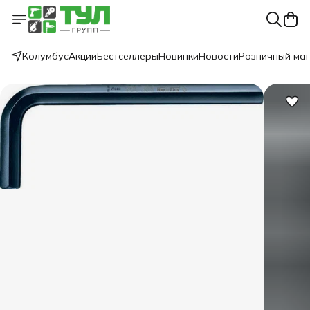
Колумбус
Акции
Бестселлеры
Новинки
Новости
Розничный ма