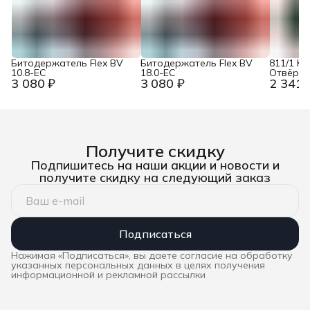
Битодержатель Flex BV
Битодержатель Flex BV
811/1 Kr
10.8-EC
18.0-EC
Отвёртк
3 080 ₽
3 080 ₽
2 341 
битодер
, магнит,
Wera W
Получите скидку
Подпишитесь на наши акции и новости и
получите скидку на следующий заказ
Подписаться
Нажимая «Подписаться», вы даете согласие на обработку
указанных персональных данных в целях получения
информационной и рекламной рассылки