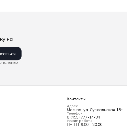
3230
патрон Rapidaptor, 1/4&quot;
рукоятк
D6.3/F6.3 Wera WE-074700
Rapidapt
Wera W
ку на
саться
сональных
Контакты
Адрес
Москва, ул. Суздальская 18г
Телефон
8 (495) 777-14-94
Режим работы
ПН-ПТ 9:00 - 20:00