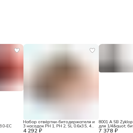
Набор отвёртки-битодержателя и
8001 A SB Zyklop
8.0-EC
3 насадок PH 1, PH 2, SL 0.6x3.5, 4
для 1/4&quot; б
4 292 ₽
7 378 ₽
пр., подарочная упаковка Wera
хвостовик для 1/