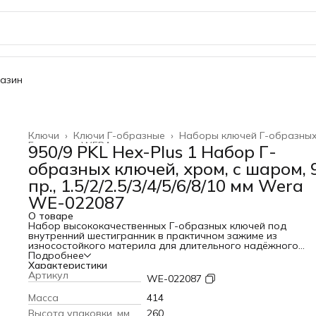
газин
Ключи
›
Ключи Г-образные
›
Наборы ключей Г-образны
Главная
›
WERA
›
950/9 PKL Hex-Plus 1 Набор Г-
образных ключей, хром, с шаром, 
пр., 1.5/2/2.5/3/4/5/6/8/10 мм Wera
WE-022087
О товаре
Набор высококачественных Г-образных ключей под
внутренний шестигранник в практичном зажиме из
износостойкого материла для длительного надёжного
хранения и одновременно простого извлечения ключей. H
Подробнее
Plus увеличивает площадь контакта с головкой винта. За 
Характеристики
этого до минимума снижается концентрация напряжения 
Артикул
WE-022087
профиле, что практически исключает вероятность разру
головки винта. Шариковый наконечник на длинной сторо
Масса
414
позволяет уверенно работать даже в сложных условиях
Высота упаковки, мм
260
монтажа. Тщательно выполненное хромирование ключей