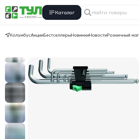
Каталог
Колумбус
Акции
Бестселлеры
Новинки
Новости
Розничный ма