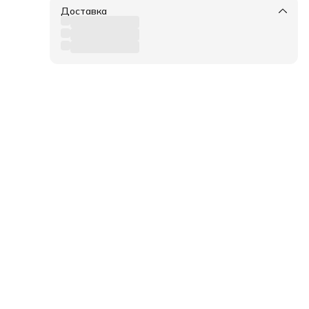
Доставка
950/9
,
126,
абор