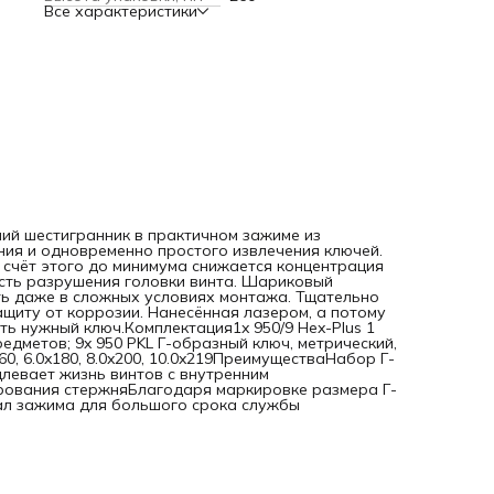
Все характеристики
гарантирует отличную защиту от коррозии. Нанесённая
лазером, а потому износостойкая маркировка размера
помогает быстро отыскать нужный ключ.Комплектация1x 
Hex-Plus 1 Набор Г-образных ключей, метрических,
хромированных, 9 предметов; 9x 950 PKL Г-образный ключ
метрический, хромированный: 1.5x90, 2.0x100, 2.5x112, 3.0x
4.0x140, 5.0x160, 6.0x180, 8.0x200, 10.0x219ПреимуществаН
Г-образных ключей под внутренний шестигранникHex-Plus
продлевает жизнь винтов с внутренним
шестигранникомОтличная защита от коррозии за счет
хромирования стержняБлагодаря маркировке размера Г-
образный ключ всегда легко отыскатьИзносостойкий
материал зажима для большого срока службы
ий шестигранник в практичном зажиме из
ия и одновременно простого извлечения ключей.
а счёт этого до минимума снижается концентрация
ость разрушения головки винта. Шариковый
ть даже в сложных условиях монтажа. Тщательно
щиту от коррозии. Нанесённая лазером, а потому
ь нужный ключ.Комплектация1x 950/9 Hex-Plus 1
едметов; 9x 950 PKL Г-образный ключ, метрический,
x160, 6.0x180, 8.0x200, 10.0x219ПреимуществаНабор Г-
левает жизнь винтов с внутренним
рования стержняБлагодаря маркировке размера Г-
ал зажима для большого срока службы