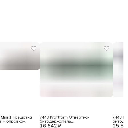
 Mini 1 Трещотка
7440 Kraftform Отвёртка-
7443 Kr
ит + оправка-
битодержатель
битоде
16 642 ₽
25 53
4&quot; головок, 2
динамометрическая 0.30-1.20 Нм,
динамо