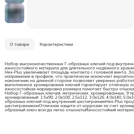
О товаре
Характеристики
Набор высококачественных Г-образных ключей под внутренн
износостойкого материла для длительного надёжного хранен
Hex-Plus увеличивает площадь контакта с головкой винта. З
напряжения в профиле, что практически исключает вероятн
наконечник на длинной стороне позволяет уверенно работа
выполненное хромирование ключей гарантирует отличную за
износостойкая маркировка размера помогает быстро отыскат
Набор Г-образных ключей, метрических, хромированных, 9 пр
хромированный: 1.5x90, 2.0x100, 2.5x112, 3.0x126, 4.0x140, 5.0
образных ключей под внутренний шестигранникHex-Plus прод
шестигранникомОтличная защита от коррозии за счет хроми
образный ключ всегда легко отыскатьИзносостойкий матери