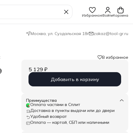
Избранное
Войти
Корзина
Москва, ул. Суздальская 18г
zakaz@tool-gr.ru
х
В избранное
5 129 ₽
9
Добавить в корзину
Преимущества
Оплата частями в Сплит
ex-
Доставка в пункты выдачи или до двери
счёт
в
Удобный возврат
шения
Оплата — картой, СБП или наличными
не