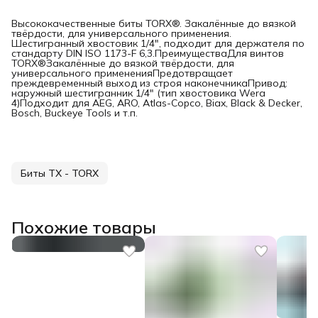
Высококачественные биты TORX®. Закалённые до вязкой
твёрдости, для универсального применения.
Шестигранный хвостовик 1/4", подходит для держателя по
стандарту DIN ISO 1173-F 6,3.ПреимуществаДля винтов
TORX®Закалённые до вязкой твёрдости, для
универсального примененияПредотвращает
преждевременный выход из строя наконечникаПривод:
наружный шестигранник 1/4" (тип хвостовика Wera
4)Подходит для AEG, ARO, Atlas-Copco, Biax, Black & Decker,
Bosch, Buckeye Tools и т.п.
Биты TX - TORX
Похожие товары