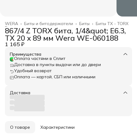
WERA
›
Биты и битодержатели
›
Биты
›
Биты TX - TORX
Главная
›
867/4 Z TORX бита, 1/4&quot; E6.3,
TX 20 x 89 мм Wera WE-060188
1 165 ₽
Преимущества
Оплата частями в Сплит
Доставка в пункты выдачи или до двери
Удобный возврат
Оплата — картой, СБП или наличными
Доставка
О товаре
Характеристики