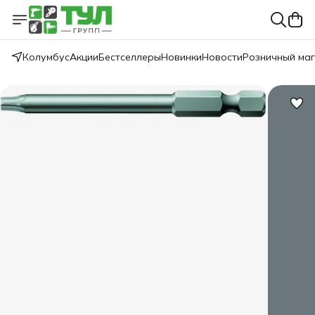
Колумбус
Акции
Бестселлеры
Новинки
Новости
Розничный ма