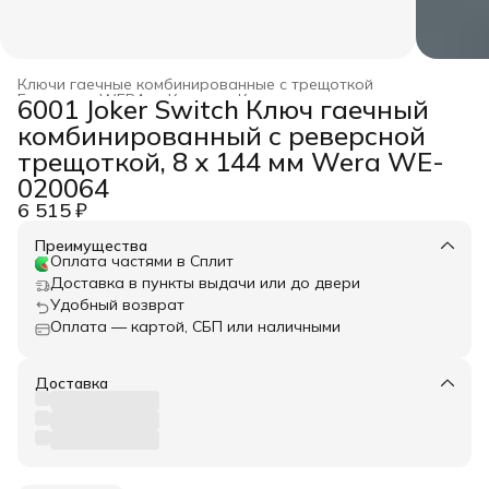
Ключи гаечные комбинированные с трещоткой
Главная
›
WERA
›
Ключи
›
Ключи гаечные
›
6001 Joker Switch Ключ гаечный
комбинированный с реверсной
трещоткой, 8 x 144 мм Wera WE-
020064
6 515 ₽
Преимущества
Оплата частями в Сплит
Доставка в пункты выдачи или до двери
Удобный возврат
Оплата — картой, СБП или наличными
Доставка