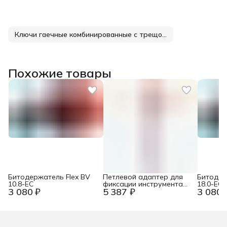
Ключи гаечные комбинированные с трещоткой
Похожие товары
Битодержатель Flex BV
Петлевой адаптер для
Битодер
10.8-EC
фиксации инструмента
18.0-EC
3 080 ₽
5 387 ₽
3 080 
Zur Werkzeug-
Absturzsicherung KN-
005011TBK