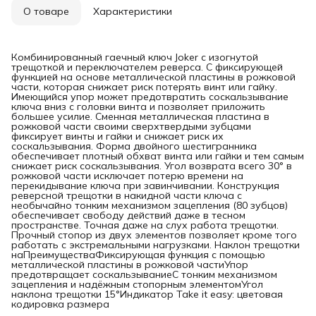
О товаре
Характеристики
Комбинированный гаечный ключ Joker с изогнутой
трещоткой и переключателем реверса. С фиксирующей
функцией на основе металлической пластины в рожковой
части, которая снижает риск потерять винт или гайку.
Имеющийся упор может предотвратить соскальзывание
ключа вниз с головки винта и позволяет приложить
большее усилие. Сменная металлическая пластина в
рожковой части своими сверхтвердыми зубцами
фиксирует винты и гайки и снижает риск их
соскальзывания. Форма двойного шестигранника
обеспечивает плотный обхват винта или гайки и тем самым
снижает риск соскальзывания. Угол возврата всего 30° в
рожковой части исключает потерю времени на
перекидывание ключа при завинчивании. Конструкция
реверсной трещотки в накидной части ключа с
необычайно тонким механизмом зацепления (80 зубцов)
обеспечивает свободу действий даже в тесном
пространстве. Точная даже на слух работа трещотки.
Прочный стопор из двух элементов позволяет кроме того
работать с экстремальными нагрузками. Наклон трещотки
наПреимуществаФиксирующая функция с помощью
металлической пластины в рожковой частиУпор
предотвращает соскальзываниеС тонким механизмом
зацепления и надёжным стопорным элементомУгол
наклона трещотки 15°Индикатор Take it easy: цветовая
кодировка размера