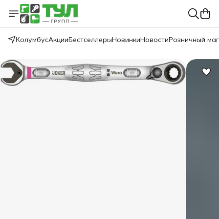
Колумбус
Акции
Бестселлеры
Новинки
Новости
Розничный ма