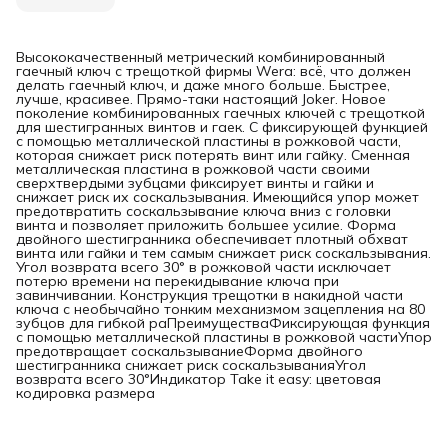
Высококачественный метрический комбинированный
гаечный ключ с трещоткой фирмы Wera: всё, что должен
делать гаечный ключ, и даже много больше. Быстрее,
лучше, красивее. Прямо-таки настоящий Joker. Новое
поколение комбинированных гаечных ключей с трещоткой
для шестигранных винтов и гаек. С фиксирующей функцией
с помощью металлической пластины в рожковой части,
которая снижает риск потерять винт или гайку. Сменная
металлическая пластина в рожковой части своими
сверхтвердыми зубцами фиксирует винты и гайки и
снижает риск их соскальзывания. Имеющийся упор может
предотвратить соскальзывание ключа вниз с головки
винта и позволяет приложить большее усилие. Форма
двойного шестигранника обеспечивает плотный обхват
винта или гайки и тем самым снижает риск соскальзывания.
Угол возврата всего 30° в рожковой части исключает
потерю времени на перекидывание ключа при
завинчивании. Конструкция трещотки в накидной части
ключа с необычайно тонким механизмом зацепления на 80
зубцов для гибкой раПреимуществаФиксирующая функция
с помощью металлической пластины в рожковой частиУпор
предотвращает соскальзываниеФорма двойного
шестигранника снижает риск соскальзыванияУгол
возврата всего 30°Индикатор Take it easy: цветовая
кодировка размера