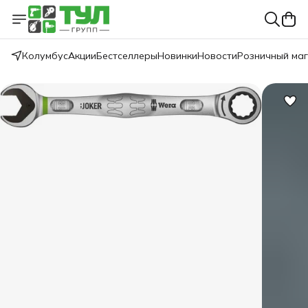
Колумбус
Акции
Бестселлеры
Новинки
Новости
Розничный ма