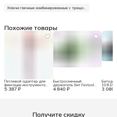
Ключи гаечные комбинированные с трещоткой
Похожие товары
Петлевой адаптер для
Быстросменный
Битодер
фиксации инструмента
держатель бит Festool
10.8-EC
5 387 ₽
4 840 ₽
3 080 
Zur Werkzeug-
BHS 60 CE
Absturzsicherung KN-
005011TBK
Получите скидку