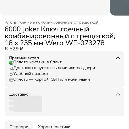
Ключи гаечные комбинированные с трещоткой
Главная
›
WERA
›
Ключи
›
Ключи гаечные
›
6000 Joker Ключ гаечный
комбинированный с трещоткой,
18 x 235 мм Wera WE-073278
6 529 ₽
Преимущества
Оплата частями в Сплит
Доставка в пункты выдачи или до двери
Удобный возврат
Оплата — картой, СБП или наличными
Доставка
О товаре
Характеристики