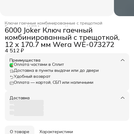
Ключи гаечные комбинированные с трещоткой
Главная
›
WERA
›
Ключи
›
Ключи гаечные
›
6000 Joker Ключ гаечный
комбинированный с трещоткой,
12 x 170.7 мм Wera WE-073272
4 512 ₽
Преимущества
Оплата частями в Сплит
Доставка в пункты выдачи или до двери
Удобный возврат
Оплата — картой, СБП или наличными
Доставка
О товаре
Характеристики