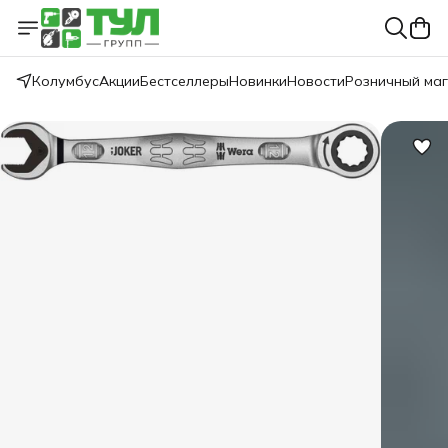
Колумбус
Акции
Бестселлеры
Новинки
Новости
Розничный ма