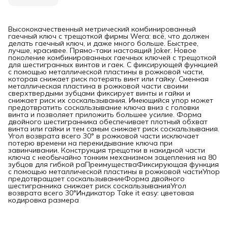
Высококачественный метрический комбинированный
гаечный ключ с трещоткой фирмы Wera: всё, что должен
делать гаечный ключ, и даже много больше. Быстрее,
лучше, красивее. Прямо-таки настоящий Joker. Новое
поколение комбинированных гаечных ключей с трещоткой
для шестигранных винтов и гаек. С фиксирующей функцией
с помощью металлической пластины в рожковой части,
которая снижает риск потерять винт или гайку. Сменная
металлическая пластина в рожковой части своими
сверхтвердыми зубцами фиксирует винты и гайки и
снижает риск их соскальзывания. Имеющийся упор может
предотвратить соскальзывание ключа вниз с головки
винта и позволяет приложить большее усилие. Форма
двойного шестигранника обеспечивает плотный обхват
винта или гайки и тем самым снижает риск соскальзывания.
Угол возврата всего 30° в рожковой части исключает
потерю времени на перекидывание ключа при
завинчивании. Конструкция трещотки в накидной части
ключа с необычайно тонким механизмом зацепления на 80
зубцов для гибкой раПреимуществаФиксирующая функция
с помощью металлической пластины в рожковой частиУпор
предотвращает соскальзываниеФорма двойного
шестигранника снижает риск соскальзыванияУгол
возврата всего 30°Индикатор Take it easy: цветовая
кодировка размера