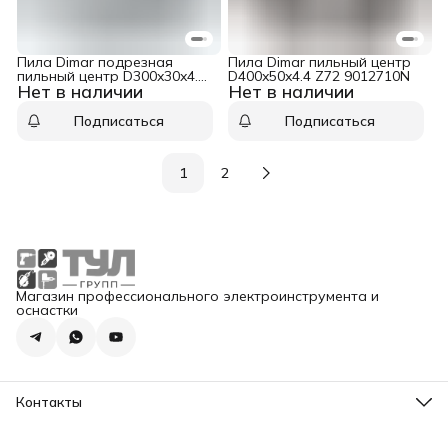
Пила Dimar подрезная
Пила Dimar пильный центр
пильный центр D300x30x4.4-
D400x50x4.4 Z72 9012710N
Нет в наличии
Нет в наличии
5.3 Z48 двойной ресурс
95602806
Подписаться
Подписаться
1
2
Магазин профессионального электроинструмента и
оснастки
Контакты
Адрес
Москва, ул. Суздальская 18г