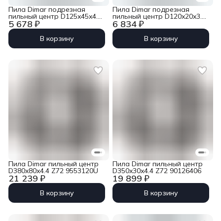
Пила Dimar подрезная
Пила Dimar подрезная
пильный центр D125x45x4.4-
пильный центр D120x20x3.8-
5 678 ₽
6 834 ₽
5.4 Z24 двойной ресурс
4.8 Z24 двойной ресурс
9060076M
90600543
В корзину
В корзину
Пила Dimar пильный центр
Пила Dimar пильный центр
D380x80x4.4 Z72 9553120U
D350x30x4.4 Z72 90126406
21 239 ₽
19 899 ₽
В корзину
В корзину