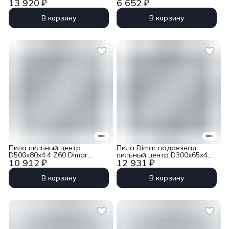
13 920 ₽
6 652 ₽
5.3 Z36 двойной ресурс
5.4 Z36 двойной ресурс
9560265U
90601863
В корзину
В корзину
Пила пильный центр
Пила Dimar подрезная
D500x80x4.4 Z60 Dimar
пильный центр D300x65x4.4
10 912 ₽
12 931 ₽
9551180U
Z72 двойной ресурс
9551104S
В корзину
В корзину