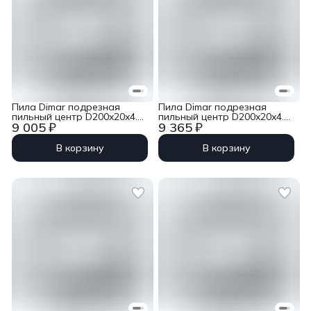
Пила Dimar подрезная
Пила Dimar подрезная
пильный центр D200x20x4.4-
пильный центр D200x20x4.0-
9 005 ₽
9 365 ₽
5.4 Z36 двойной ресурс
5.0 Z36 двойной ресурс
90602603
90602503
В корзину
В корзину