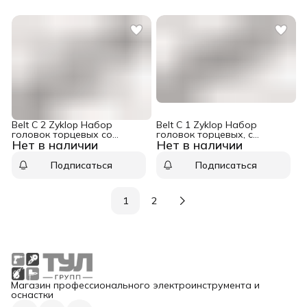
Belt C 2 Zyklop Набор
Belt C 1 Zyklop Набор
головок торцевых со
головок торцевых, с
Нет в наличии
Нет в наличии
вставкой-битой с внешним
фиксацией, 1/2&quot;, 7 пр.,
шестигранником, с
10 / 13 / 15 / 16 / 17 / 19 x 37
фиксацией, 1/2&quot;, 6 пр.,
мм Wera WE-003995
Подписаться
Подписаться
4/5/6/7/8/10 x 60 мм Wera
WE-003996
1
2
Магазин профессионального электроинструмента и
оснастки