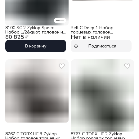
8100 SC 2 Zyklop Speed
Belt C Deep 1 Набор
Набор 1/2&quot; головок и
торцевых головок
80 825 ₽
Нет в наличии
5/16&quot; бит с трещоткой,
глубоких, 1/2&quot;, 6 пр., 10
37 пр. Wera WE-003645
/ 13 / 15 / 16 / 17 / 19 x 83 мм
Wera WE-004565
В корзину
Подписаться
8767 C TORX HF 3 Zyklop
8767 C TORX HF 2 Zyklop
Набор головок торцевых с
Набор головок торцевых с