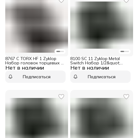
8767 C TORX HF 1 Zyklop
8100 SC 11 Zyklop Metal
Набор головок торцевых с
Switch Набор 1/2&quot;
Нет в наличии
Нет в наличии
вставкой-битой, с
головок и 5/16&quot; бит с
фиксацией, 1/2&quot;, 9 пр.,
трещоткой, 28 пр.,
TX
дюймовый Wera WE-004081
Подписаться
Подписаться
20/25/27/30/40/45/50/55/60 x
60 мм Wera WE-004202