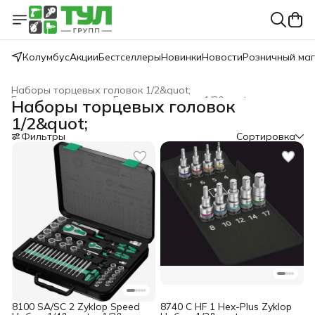
Колумбус
Акции
Бестселлеры
Новинки
Новости
Розничный ма
Наборы торцевых головок 1/2&quot;
Головки торцевые
›
Головки торцевые 1/2&quot;
›
Наборы торцевых головок
WERA
›
Головки торцевые, трещотки и аксессуары
›
1/2&quot;
Главная
›
Фильтры
Сортировка
8100 SA/SC 2 Zyklop Speed
8740 C HF 1 Hex-Plus Zyklop