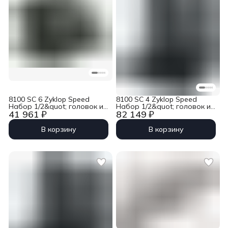
8100 SC 6 Zyklop Speed
8100 SC 4 Zyklop Speed
Набор 1/2&quot; головок и
Набор 1/2&quot; головок и
41 961 ₽
82 149 ₽
5/16&quot; бит с трещоткой,
5/16&quot; бит с трещоткой,
28 пр. Wera WE-004076
38 пр., дюймовый Wera WE-
003647
В корзину
В корзину