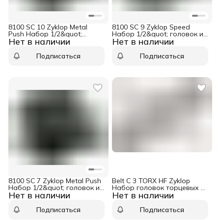
8100 SC 10 Zyklop Metal
8100 SC 9 Zyklop Speed
Push Набор 1/2&quot;
Набор 1/2&quot; головок и
Нет в наличии
Нет в наличии
головок и 5/16&quot; бит с
5/16&quot; бит с трещоткой,
трещоткой, 28 пр.,
28 пр., дюймовый Wera WE-
дюймовый Wera WE-004080
004079
Подписаться
Подписаться
8100 SC 7 Zyklop Metal Push
Belt C 3 TORX HF Zyklop
Набор 1/2&quot; головок и
Набор головок торцевых с
Нет в наличии
Нет в наличии
5/16&quot; бит с трещоткой,
вставкой-битой, с
28 пр. Wera WE-004077
фиксацией, 1/2&quot;, 6 пр.,
TX 25/30/40/45/50/55 x 60 мм
Подписаться
Подписаться
Wera WE-003997