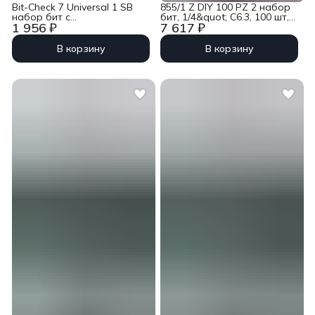
Bit-Check 7 Universal 1 SB
855/1 Z DIY 100 PZ 2 набор
набор бит с
бит, 1/4&quot; C6.3, 100 шт,
1 956 ₽
7 617 ₽
битодержателем, 7 пр.,
PZ 2 x 25 мм Wera WE-
1/4&quot; C6.3 Wera WE-
072444
073406
В корзину
В корзину