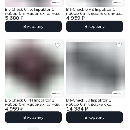
Bit-Check 6 TX Impaktor 1
Bit-Check 6 PZ Impaktor 1
набор бит ударных, алмаз,
набор бит ударных. алмаз,
5 680 ₽
4 959 ₽
6 пр., 1/4&quot; E6.3 Wera
6 пр., 1/4&quot; E6.3 Wera
WE-057693
WE-057692
В корзину
В корзину
Bit-Check 6 PH Impaktor 1
Bit-Check 30 Impaktor 1
набор бит ударных, алмаз,
набор бит ударных с
4 959 ₽
14 384 ₽
6 пр., 1/4&quot; E6.3 Wera
битодержателем, алмаз, 30
WE-057691
пр., 1/4&quot; C6.3 Wera
WE-057690
В корзину
В корзину