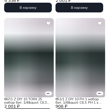
5 336 ₽
2 001 ₽
мм, 100 шт Wera WE-072440
TX 40 x 25 мм, 10 шт Wera
WE-072412
В корзину
В корзину
867/1 Z DIY 10 TORX 25
851/1 Z DIY 10 PH 1 набор
набор бит, 1/4&quot; C6.3,
бит, 1/4&quot; C6.3, PH 1 x 25
2 001 ₽
906 ₽
TX 25 x 25 мм, 10 шт Wera
мм, 10 шт Wera WE-072400