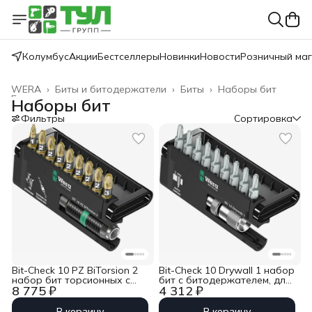
Колумбус
Акции
Бестселлеры
Новинки
Новости
Розничный ма
WERA
›
Биты и битодержатели
›
Биты
›
Наборы бит
Главная
›
Наборы бит
Фильтры
Сортировка
Bit-Check 10 PZ BiTorsion 2
Bit-Check 10 Drywall 1 набор
набор бит торсионных с
бит с битодержателем, для
8 775 ₽
4 312 ₽
торсионным
гипсокартона, 10 пр.,
битодержателем
1/4&quot; C6.3 PH 2 Wera
Rapidaptor, 10 пр., 1/4&quot;
WE-136011
В корзину
В корзину