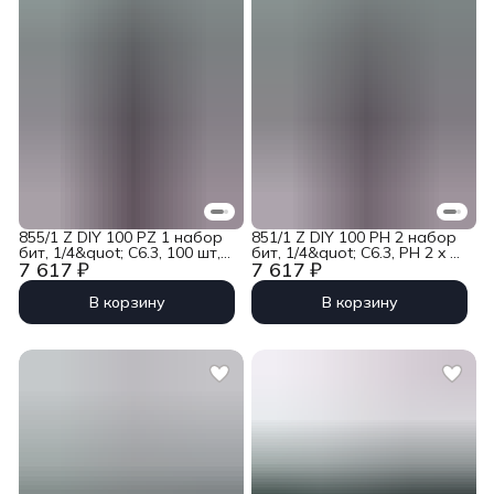
855/1 Z DIY 100 PZ 1 набор
851/1 Z DIY 100 PH 2 набор
бит, 1/4&quot; C6.3, 100 шт,
бит, 1/4&quot; C6.3, PH 2 x 25
7 617 ₽
7 617 ₽
PZ 1 x 25 мм Wera WE-
мм, 100 шт Wera WE-072441
072443
В корзину
В корзину