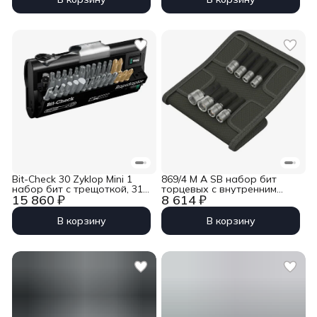
C6.3 Wera WE-347153
Bit-Check 30 Zyklop Mini 1
869/4 M A SB набор бит
набор бит с трещоткой, 31
торцевых с внутренним
15 860 ₽
8 614 ₽
пр. Wera WE-073640
шестигранником, магнит,
1/4&quot; E6.3, 8 пр.,
7/8/10/12/13,
В корзину
В корзину
1/4&quot;-5/16&quot;-3/8&quot;
x 50 мм Wera WE-073495