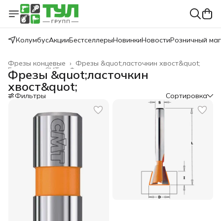
Колумбус
Акции
Бестселлеры
Новинки
Новости
Розничный ма
Фрезы концевые
›
Фрезы &quot;ласточкин хвост&quot;
Главная
›
CMT
›
Фрезы
›
Фрезы &quot;ласточкин
хвост&quot;
Фильтры
Сортировка