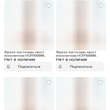
Фреза ласточкин хвост
Фреза ласточкин хвост
монолитная HOFFMANN
монолитная HOFFMANN
Нет в наличии
Нет в наличии
D=7,9 I=6,0 S=6,0 L=43,0 CMT
D=5,3 I=4,0 S=6,0 L=43,0 CMT
718.079.11
718.053.11
Подписаться
Подписаться