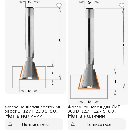
Фреза концевая ласточкин
Фреза концевая для СМТ
хвост D=12,7 I=21,0 S=8,0
300 D=12,7 I=12,7 S=8,0
Нет в наличии
Нет в наличии
L=69,8 CMT 918.1320
L=52,0 CMT 918.1313
Подписаться
Подписаться