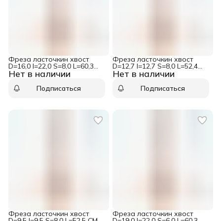
Фреза ласточкин хвост
Фреза ласточкин хвост
D=16,0 I=22,0 S=8,0 L=60,3
D=12,7 I=12,7 S=8,0 L=52,4
Нет в наличии
Нет в наличии
CMT 918.158.11
CMT 918.127.11
Подписаться
Подписаться
Фреза ласточкин хвост
Фреза ласточкин хвост
D=9,5 I=9,5 S=8,0 L=52,5 CMT
D=19,0 I=22,0 S=6,0 L=60,3