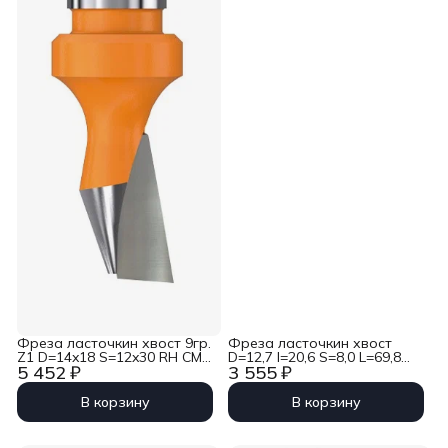
Фреза ласточкин хвост 9гр.
Фреза ласточкин хвост
Z1 D=14x18 S=12x30 RH CMT
D=12,7 I=20,6 S=8,0 L=69,8
5 452 ₽
3 555 ₽
522.140.11
CMT 918.129.11
В корзину
В корзину