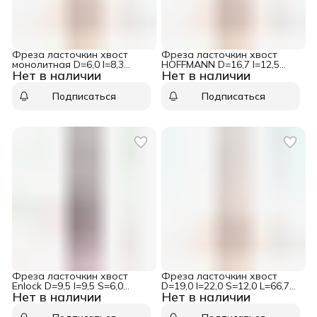
Фреза ласточкин хвост
Фреза ласточкин хвост
монолитная D=6,0 I=8,3
HOFFMANN D=16,7 I=12,5
Нет в наличии
Нет в наличии
S=6,0 L=60,0 CMT 718.060.11
S=8,0 L=49,0 CMT 918.167.11
Подписаться
Подписаться
Фреза ласточкин хвост
Фреза ласточкин хвост
Enlock D=9,5 I=9,5 S=6,0
D=19,0 I=22,0 S=12,0 L=66,7
Нет в наличии
Нет в наличии
L=60,3 CMT 718.098.11B
CMT 918.690.11