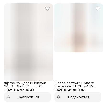
Фреза концевая Hoffman
Фреза ласточкин хвост
W4 D=16,7 I=12,5 S=8,0
монолитная HOFFMANN
Нет в наличии
Нет в наличии
L=49,0 CMT 918.1613
D=9,3 I=7,3 S=6,0 L=43,0 CMT
718.093.11
Подписаться
Подписаться