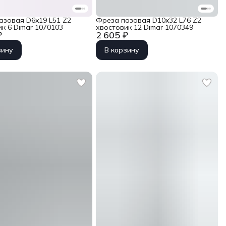
азовая D6x19 L51 Z2
Фреза пазовая D10x32 L76 Z2
к 6 Dimar 1070103
хвостовик 12 Dimar 1070349
₽
2 605 ₽
зину
В корзину