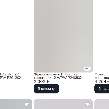
D12 B75 Z2
Фреза пазовая D8 B25 Z2
Фреза п
WPW P201202
хвостовик 12 WPW P240802
хвостов
2 002 ₽
4 264 
В корзину
В кор