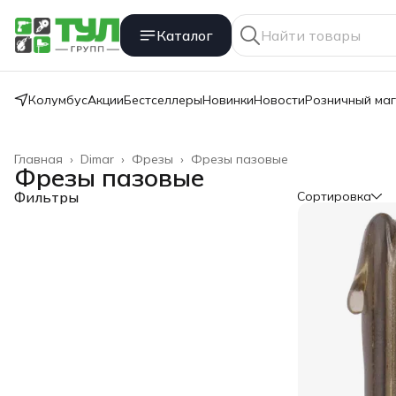
Каталог
Колумбус
Акции
Бестселлеры
Новинки
Новости
Розничный ма
Главная
›
Dimar
›
Фрезы
›
Фрезы пазовые
Фрезы пазовые
Фильтры
Сортировка