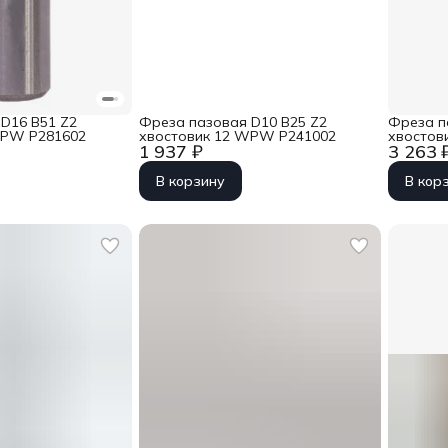
D16 B51 Z2
Фреза пазовая D10 B25 Z2
Фреза п
WPW P281602
хвостовик 12 WPW P241002
хвостов
1 937 ₽
3 263 
В корзину
В кор