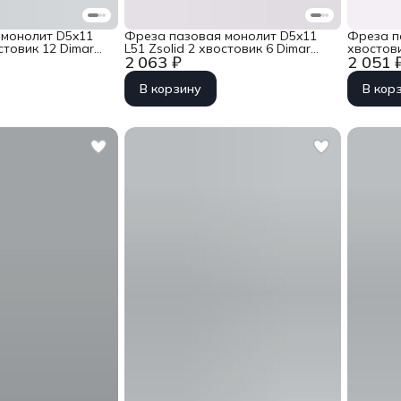
 монолит D5x11
Фреза пазовая монолит D5x11
Фреза п
остовик 12 Dimar
L51 Zsolid 2 хвостовик 6 Dimar
хвостови
2 063 ₽
2 051 
1070073
В корзину
В кор