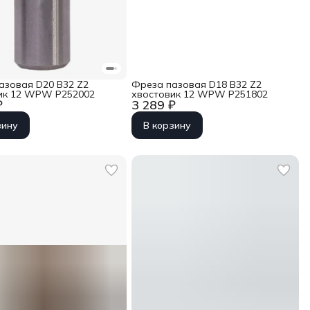
азовая D20 B32 Z2
Фреза пазовая D18 B32 Z2
ик 12 WPW P252002
хвостовик 12 WPW P251802
₽
3 289 ₽
зину
В корзину