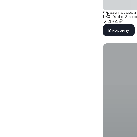
Фреза пазовая
L60 Zsolid 2 хв
2 434 ₽
1070079
В корзину