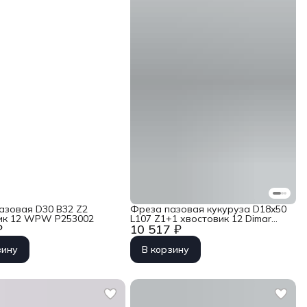
азовая D30 B32 Z2
Фреза пазовая кукуруза D18x50
ик 12 WPW P253002
L107 Z1+1 хвостовик 12 Dimar
₽
10 517 ₽
1073189
зину
В корзину