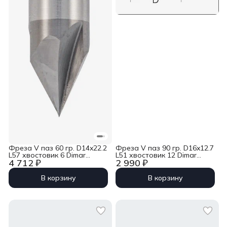
Фреза V паз 60 гр. D14x22.2
Фреза V паз 90 гр. D16x12.7
L57 хвостовик 6 Dimar
L51 хвостовик 12 Dimar
4 712 ₽
2 990 ₽
1053043
1050139
В корзину
В корзину