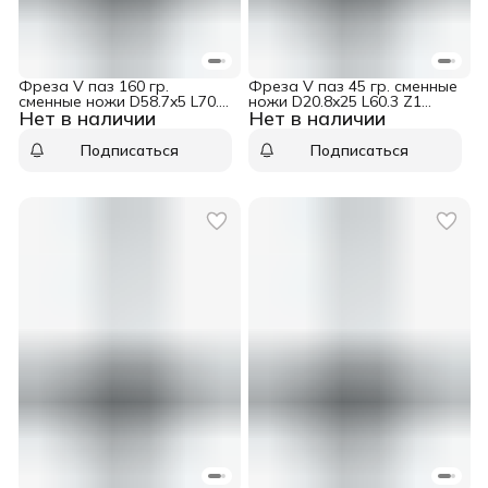
Фреза V паз 160 гр.
Фреза V паз 45 гр. сменные
сменные ножи D58.7x5 L70.7
ножи D20.8x25 L60.3 Z1
Нет в наличии
Нет в наличии
Z2 хвостовик 12 Dimar
хвостовик 12 Dimar 1054059
1053689
Подписаться
Подписаться