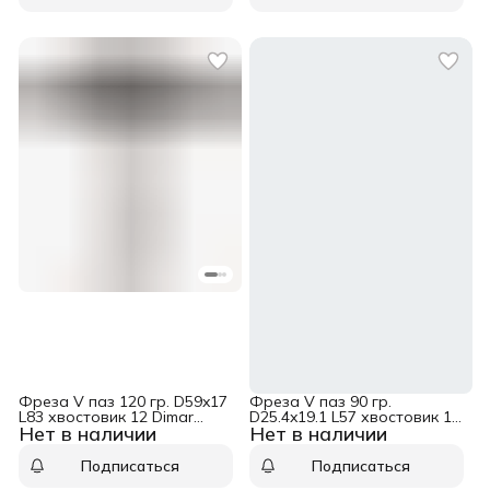
Фреза V паз 120 гр. D59x17
Фреза V паз 90 гр.
L83 хвостовик 12 Dimar
D25.4x19.1 L57 хвостовик 12
Нет в наличии
Нет в наличии
1050469
Dimar 1050199
Подписаться
Подписаться