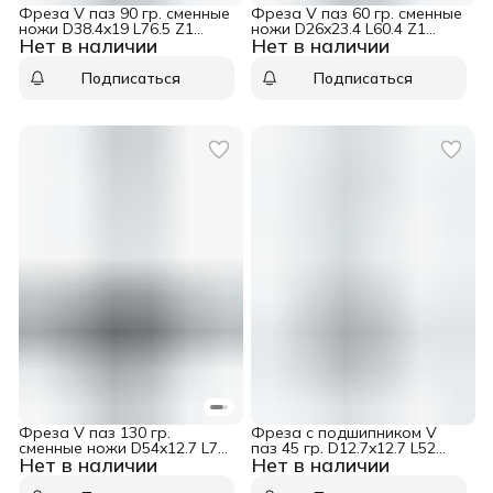
Фреза V паз 90 гр. сменные
Фреза V паз 60 гр. сменные
ножи D38.4x19 L76.5 Z1
ножи D26x23.4 L60.4 Z1
Нет в наличии
Нет в наличии
хвостовик 12 Dimar 1053619
хвостовик 12 Dimar 1054069
Подписаться
Подписаться
Фреза V паз 130 гр.
Фреза с подшипником V
сменные ножи D54x12.7 L77
паз 45 гр. D12.7x12.7 L52
Нет в наличии
Нет в наличии
Z2 хвостовик 12 Dimar
хвостовик 6 Dimar 1052103
1053669