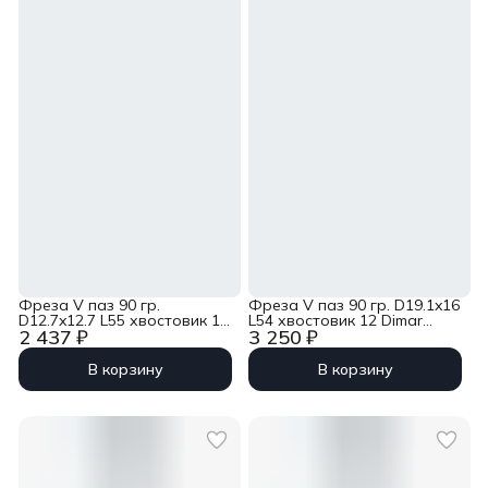
Фреза V паз 90 гр.
Фреза V паз 90 гр. D19.1x16
D12.7x12.7 L55 хвостовик 12
L54 хвостовик 12 Dimar
2 437 ₽
3 250 ₽
Dimar 1050109
1050169
В корзину
В корзину