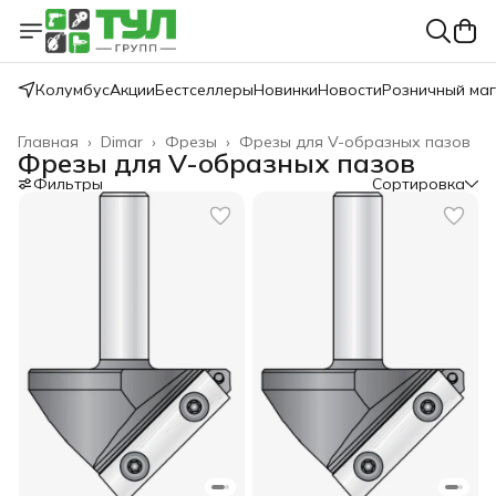
Колумбус
Акции
Бестселлеры
Новинки
Новости
Розничный ма
Главная
›
Dimar
›
Фрезы
›
Фрезы для V-образных пазов
Фрезы для V-образных пазов
Фильтры
Сортировка