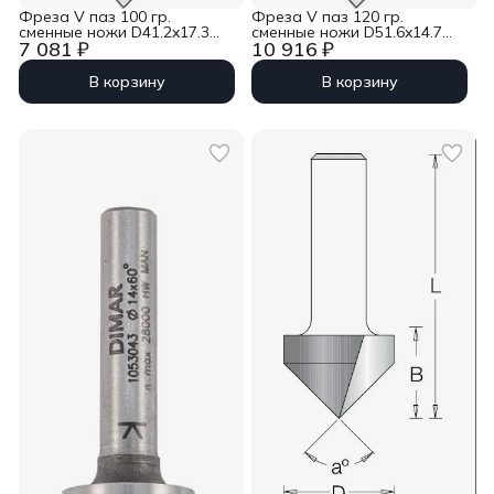
Фреза V паз 100 гр.
Фреза V паз 120 гр.
сменные ножи D41.2x17.3
сменные ножи D51.6x14.7
7 081 ₽
10 916 ₽
L81 Z1 хвостовик 12 Dimar
L77.7 Z2 хвостовик 12 Dimar
1053629
1054009
В корзину
В корзину