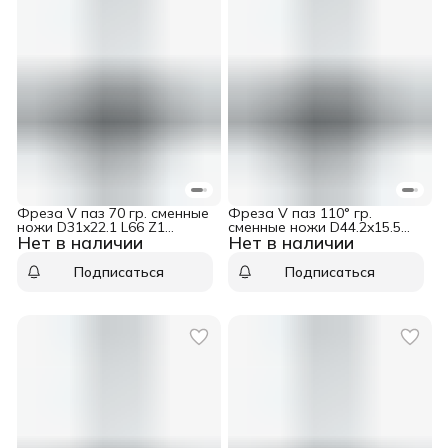
Фреза V паз 70 гр. сменные
Фреза V паз 110° гр.
ножи D31x22.1 L66 Z1
сменные ножи D44.2x15.5
Нет в наличии
Нет в наличии
хвостовик 12 Dimar 1053569
L81 Z1 хвостовик 12 Dimar
1053649
Подписаться
Подписаться