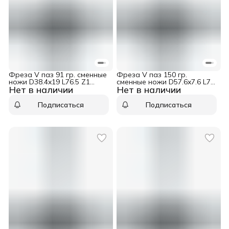
Фреза V паз 91 гр. сменные
Фреза V паз 150 гр.
ножи D38.4x19 L76.5 Z1
сменные ножи D57.6x7.6 L75
Нет в наличии
Нет в наличии
хвостовик 12 Dimar 1053609
Z2 хвостовик 12 Dimar
1053909
Подписаться
Подписаться