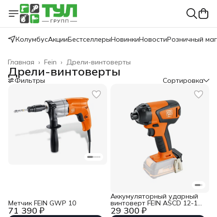
Колумбус
Акции
Бестселлеры
Новинки
Новости
Розничный ма
Главная
›
Fein
›
Дрели-винтоверты
Дрели-винтоверты
Фильтры
Сортировка
Аккумуляторный ударный
Метчик FEIN GWP 10
винтоверт FEIN ASCD 12-150
71 390 ₽
29 300 ₽
W4 Select