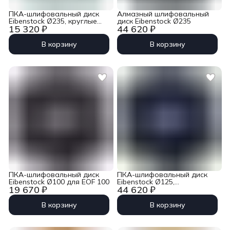
ПКА-шлифовальный диск
Алмазный шлифовальный
Eibenstock Ø235, круглые
диск Eibenstock Ø235
15 320 ₽
44 620 ₽
сегменты
В корзину
В корзину
ПКА-шлифовальный диск
ПКА-шлифовальный диск
Eibenstock Ø100 для EOF 100
Eibenstock Ø125,
19 670 ₽
44 620 ₽
выступающие сегменты
В корзину
В корзину