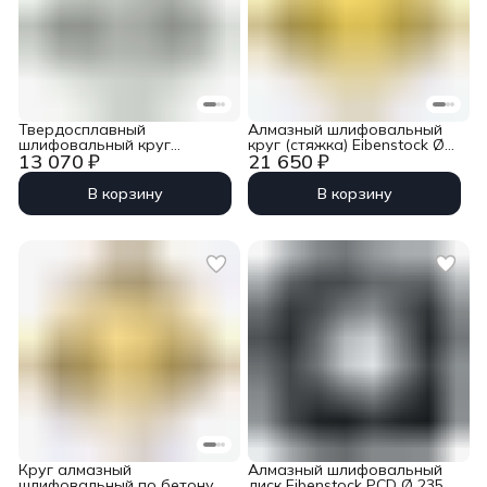
Твердосплавный
Алмазный шлифовальный
шлифовальный круг
круг (стяжка) Eibenstock Ø
13 070 ₽
21 650 ₽
Eibenstock Ø 44 мм (3 шт.)
44 мм (3 шт.)
В корзину
В корзину
Круг алмазный
Алмазный шлифовальный
шлифовальный по бетону
диск Eibenstock PCD Ø 235