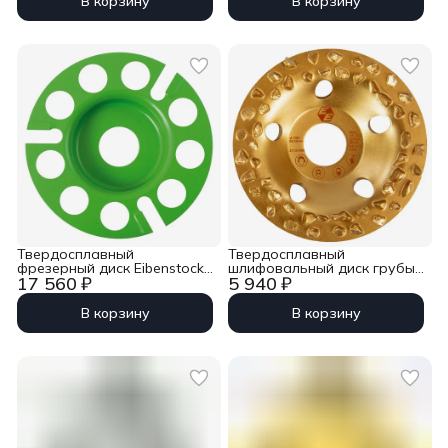
В корзину
В корзину
Твердосплавный
Твердосплавный
фрезерный диск Eibenstock,
шлифовальный диск грубый
17 560 ₽
5 940 ₽
Ø 100 мм
Eibenstock 100мм для EPF
200-3
В корзину
В корзину