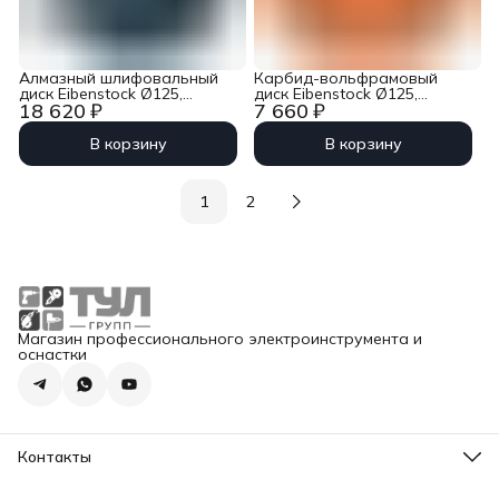
Алмазный шлифовальный
Карбид-вольфрамовый
диск Eibenstock Ø125,
диск Eibenstock Ø125,
18 620 ₽
7 660 ₽
покрытие Rapid K
тонкая обработка
В корзину
В корзину
1
2
Магазин профессионального электроинструмента и
оснастки
Контакты
Адрес