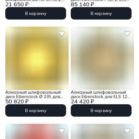
21 650 ₽
85 140 ₽
Eibenstock Ø 44мм (3 шт)
для EBS 235.1
В корзину
В корзину
Алмазный шлифовальный
Алмазный шлифовальный
диск Eibenstock Ø 235 для
диск Eibenstock для ELS 125
50 820 ₽
24 420 ₽
EBS 235.1
D (2)
В корзину
В корзину