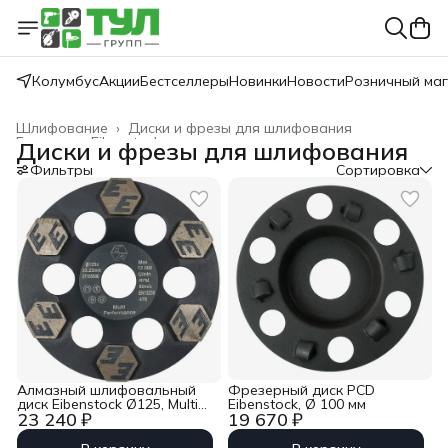
Колумбус
Акции
Бестселлеры
Новинки
Новости
Розничный ма
Шлифование
›
Диски и фрезы для шлифования
Главная
›
Eibenstock
›
Диски и фрезы для шлифования
Фильтры
Сортировка
Алмазный шлифовальный
Фрезерный диск PCD
диск Eibenstock Ø125, Multi
Eibenstock, Ø 100 мм
23 240 ₽
19 670 ₽
Performance