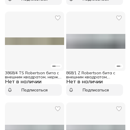
3868/4 TS Robertson бита с
868/1 Z Robertson бита с
внешним квадратом, нерж.,
внешним квадратом,
Нет в наличии
Нет в наличии
1/4&quot; E6.3, R 1 x 89 мм
1/4&quot; C6.3, R 4 x 25 мм
Wera WE-071097
Wera WE-066420
Подписаться
Подписаться