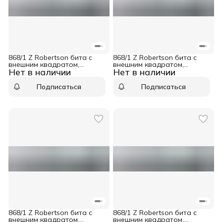
868/1 Z Robertson бита с
868/1 Z Robertson бита с
внешним квадратом,
внешним квадратом,
Нет в наличии
Нет в наличии
1/4&quot; C6.3, R 3 x 25 мм
1/4&quot; C6.3, R 2 x 25 мм
Wera WE-066415
Wera WE-066410
Подписаться
Подписаться
868/1 Z Robertson бита с
868/1 Z Robertson бита с
внешним квадратом,
внешним квадратом,