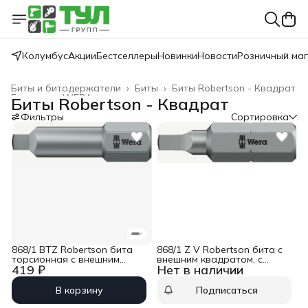
Колумбус
Акции
Бестселлеры
Новинки
Новости
Розничный ма
Биты и битодержатели
›
Биты
›
Биты Robertson - Квадрат
Главная
›
WERA
›
Биты Robertson - Квадрат
Фильтры
Сортировка
868/1 BTZ Robertson бита
868/1 Z V Robertson бита с
торсионная с внешним
внешним квадратом, с
419 ₽
Нет в наличии
квадратом, 1/4&quot; C6.3, R
фиксацией, 1/4&quot; C6.3, R
2 x 25 мм Wera WE-066446
1 x 25 мм Wera WE-340245
В корзину
Подписаться