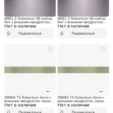
868/1 Z Robertson SB набор
868/1 Z Robertson SB набор
бит с внешним квадратом,
бит с внешним квадратом,
Нет в наличии
Нет в наличии
1/4&quot; C6.3, R 2 x 25 мм, 2
1/4&quot; C6.3, R 1 x 25 мм, 2
шт Wera WE-073075
шт Wera WE-073074
Подписаться
Подписаться
3868/4 TS Robertson бита с
3868/4 TS Robertson бита с
внешним квадратом, нерж.,
внешним квадратом, нерж.,
Нет в наличии
Нет в наличии
1/4&quot; E6.3, R 3 x 89 мм
1/4&quot; E6.3, R 2 x 89 мм
Wera WE-071099
Wera WE-071098
Подписаться
Подписаться