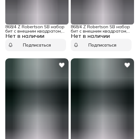
868/4 Z Robertson SB набор
868/4 Z Robertson SB набор
бит с внешним квадратом,
бит с внешним квадратом,
Нет в наличии
Нет в наличии
1/4&quot; E6.3, R 2 x 50 мм, 2
1/4&quot; E6.3, R 1 x 50 мм, 2
шт Wera WE-073077
шт Wera WE-073076
Подписаться
Подписаться