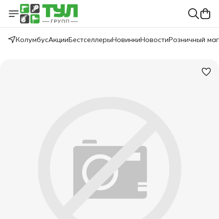
Колумбус
Акции
Бестселлеры
Новинки
Новости
Розничный ма