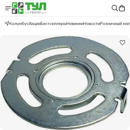
Колумбус
Акции
Бестселлеры
Новинки
Новости
Розничный ма