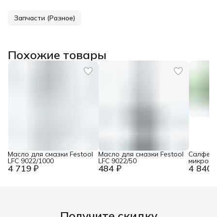
Запчасти (Разное)
Похожие товары
Масло для смазки Festool
Масло для смазки Festool
Салфетк
LFC 9022/1000
LFC 9022/50
микрово
4 719 ₽
484 ₽
4 840 
MPA-Micr
Получите скидку