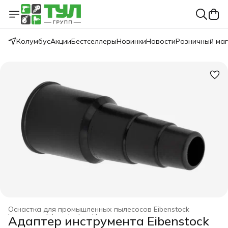
Колумбус
Акции
Бестселлеры
Новинки
Новости
Розничный ма
Оснастка для промышленных пылесосов Eibenstock
Главная
›
Eibenstock
›
Промышленные пылесосы
›
Адаптер инструмента Eibenstock