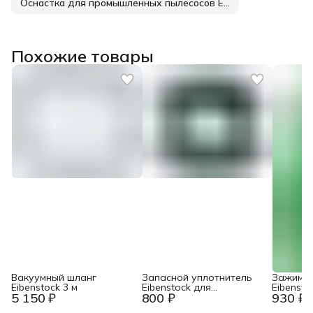
Оснастка для промышленных пылесосов Eibenstock
Похожие товары
Вакуумный шланг
Запасной уплотнитель
Зажим д
Eibenstock 3 м
Eibenstock для
Eibensto
5 150 ₽
800 ₽
930 ₽
центрирующего
устройства