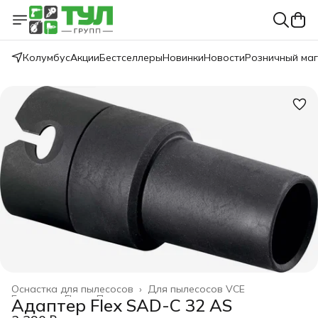
Колумбус
Акции
Бестселлеры
Новинки
Новости
Розничный ма
Оснастка для пылесосов
›
Для пылесосов VCE
Главная
›
Flex
›
Принадлежности
›
Адаптер Flex SAD-C 32 AS