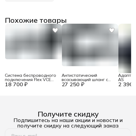
Похожие товары
Система беспроводного
Антистатический
Адаптер
подключения Flex VCE
всасывающий шланг с
AS
18 700 ₽
27 250 ₽
2 390 
CConnect
регулятором вторичного
воздуха Flex SH-CF 32x4
м AS/NL
Получите скидку
Подпишитесь на наши акции и новости и
получите скидку на следующий заказ