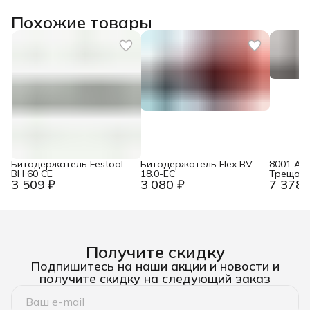
Похожие товары
Битодержатель Festool
Битодержатель Flex BV
8001 A S
BH 60 CE
18.0-EC
Трещотк
3 509 ₽
3 080 ₽
7 378 
бит + о
для 1/4&
пр. Wer
Получите скидку
Подпишитесь на наши акции и новости и
получите скидку на следующий заказ