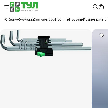
Колумбус
Акции
Бестселлеры
Новинки
Новости
Розничный ма