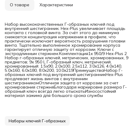
О товаре
Характеристики
Набор высококачественных Г-образных ключей под
внутренний шестигранник. Hex-Plus увеличивает площадь
контакта с головкой винта. За счёт этого до минимума
снижается концентрация напряжения в профиле, что
практически исключает вероятность разрушения головки
винта. Тщательно выполненное хромирование корпуса
гарантирует отличную защиту от коррозии. Ключи с
экстрадлинным стержнем.Комплектация1x 950/9 Hex-Plus 2
Набор г-образных ключей, метрических, хромированных, 9
предметов; 9x 950 L Г-образный ключ, метрический,
хромированный: 1.5x90, 2.0x100, 2.5x112, 3.0x126, 4.0x140,
5.0x160, 6.0x180, 8.0x200, 10.0x219ПреимуществаНабор Г-
образных ключей под внутренний шестигранникHex-Plus
продлевает жизнь винтов с внутренним
шестигранникомОтличная защита от коррозии за счет
хромирования стержняБлагодаря маркировке размера Г-
образный ключ всегда легко отыскатьИзносостойкий
материал зажима для большого срока службы
Наборы ключей Г-образных