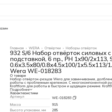
газин
Главная
›
WERA
›
Отвёртки
›
Наборы отвёрток
932 S/6 Набор отвёрток силовых с
подставкой, 6 пр., PH 1x90/2x113, 
0.6x3.5x80/0.8x4.5x100/1x5.5x113/1
Wera WE-018283
О товаре
Набор отвёрток-резцов Wera для завинчивания, долблен
работы с проблемным крепежом. С многокомпонентной р
Kraftform для работы в быстром и щадящем режиме. Kraft
Plus: твердые зоны ручки для высокой скорости работы, в
Подробнее
время как мягкие зоны ручки обеспечивают передачу
Характеристики
больших моментов силы. Со сквозным шестигранным стер
Артикул
WE-018283
из высококачественного материала для изготовления бит
за счёт чего обеспечивается отсутствие потерь при пере
Масса
915
силы даже при ударах молотком. Закалённый до вязкой
Высота упаковки, мм
285
твёрдости металл исключает образование сколов или