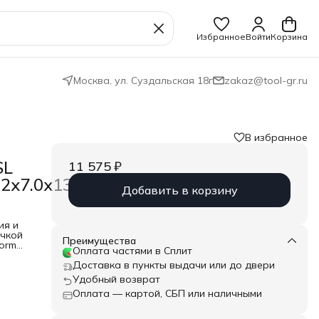
Избранное
Войти
Корзина
Москва, ул. Суздальская 18г
zakaz@tool-gr.ru
В избранное
SL
11 575 ₽
.2x7.0x138
Добавить в корзину
ия и
учкой
Преимущества
form
Оплата частями в Сплит
 то
Доставка в пункты выдачи или до двери
жнем
Удобный возврат
ов,
Оплата — картой, СБП или наличными
даче