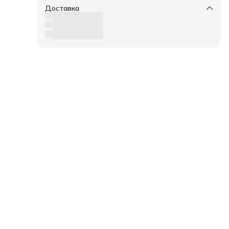
Доставка
дного
и
 что
к
 2x
тка:
а-
я