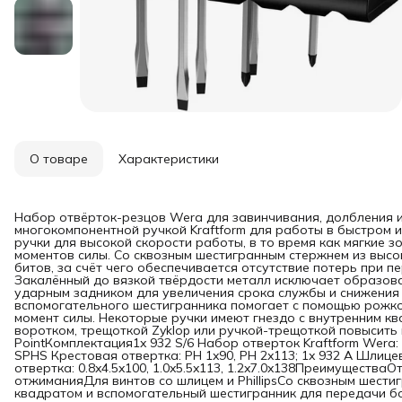
О товаре
Характеристики
Набор отвёрток-резцов Wera для завинчивания, долбления 
многокомпонентной ручкой Kraftform для работы в быстром и
ручки для высокой скорости работы, в то время как мягкие 
моментов силы. Со сквозным шестигранным стержнем из высо
битов, за счёт чего обеспечивается отсутствие потерь при 
Закалённый до вязкой твёрдости металл исключает образова
ударным задником для увеличения срока службы и снижения
вспомогательного шестигранника помогает с помощью рожк
момент силы. Некоторые ручки имеют гнездо с внутренним кв
воротком, трещоткой Zyklop или ручкой-трещоткой повысить
PointКомплектация1x 932 S/6 Набор отверток Kraftform Wera: 
SPHS Крестовая отвертка: PH 1x90, PH 2x113; 1x 932 A Шлицев
отвертка: 0.8x4.5x100, 1.0x5.5x113, 1.2x7.0x138Преимуществ
отжиманияДля винтов со шлицем и PhillipsСо сквозным шест
квадратом и вспомогательный шестигранник для передачи б