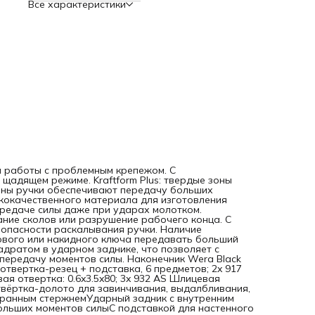
Все характеристики
разрушение рабочего конца. С ударным задником для
увеличения срока службы и снижения опасности
раскалывания ручки. Наличие вспомогательного
шестигранника помогает с помощью рожкового или наки
ключа передавать больший момент силы. Некоторые ручк
имеют гнездо с внутренним квадратом в ударном заднике,
позволяет с воротком, трещоткой Zyklop или ручкой-
трещоткой повысить передачу моментов силы. Наконечни
Wera Black PointКомплектация1x 932 S/6 Набор отверток
Kraftform Wera: отвертка-резец + подставка, 6 предметов;
917 SPHS Крестовая отвертка: PH 1x90, PH 2x113; 1x 932 A
Шлицевая отвертка: 0.6x3.5x80; 3x 932 AS Шлицевая отвер
0.8x4.5x100, 1.0x5.5x113, 1.2x7.0x138ПреимуществаОтвёртк
долото для завинчивания, выдалбливания, отжиманияДл
винтов со шлицем и PhillipsСо сквозным шестигранным
стержнемУдарный задник с внутренним квадратом и
вспомогательный шестигранник для передачи больших
и работы с проблемным крепежом. С
моментов силыС подставкой для настенного монтажа
 щадящем режиме. Kraftform Plus: твердые зоны
зоны ручки обеспечивают передачу больших
кокачественного материала для изготовления
передаче силы даже при ударах молотком.
ние сколов или разрушение рабочего конца. С
 опасности раскалывания ручки. Наличие
ового или накидного ключа передавать больший
адратом в ударном заднике, что позволяет с
 передачу моментов силы. Наконечник Wera Black
отвертка-резец + подставка, 6 предметов; 2x 917
ая отвертка: 0.6x3.5x80; 3x 932 AS Шлицевая
аОтвёртка-долото для завинчивания, выдалбливания,
игранным стержнемУдарный задник с внутренним
ольших моментов силыС подставкой для настенного