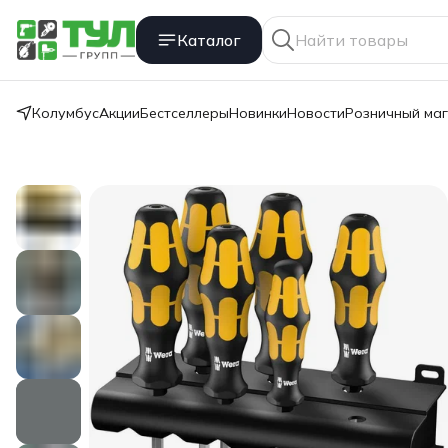
Каталог
Колумбус
Акции
Бестселлеры
Новинки
Новости
Розничный ма