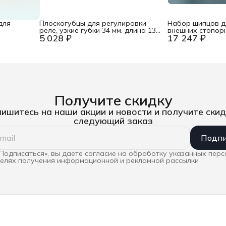
для
Плоскогубцы для регулировки
Набор щипцов д
реле, узкие губки 34 мм, длина 135
внешних стопорн
5 028 ₽
17 247 ₽
мм, фосфатированные, обливные
Knipex KN-00195
ручки Knipex KN-3211135
Получите скидку
ишитесь на наши акции и новости и получите скид
следующий заказ
Подпи
Подписаться», вы даете согласие на обработку указанных пер
целях получения информационной и рекламной рассылки