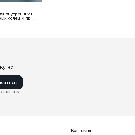
ля внутренних и
ых колец, 4 пр.
6
ку на
саться
сональных
Контакты