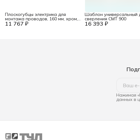
Плоскогубцы электрика для
Шаблон универсальный 
монтажа проводов, 160 мм, хром,
сверления CMT 900
11 767 ₽
16 393 ₽
2-комп ручки, проушина для
страховки, BK Knipex KN-
1305160TBK
Подп
Нажимая «
данных в 