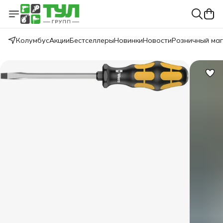
Колумбус
Акции
Бестселлеры
Новинки
Новости
Розничный ма