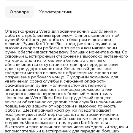
О товаре
Характеристики
Отвёртка-резец Wera для завинчивания, долбления и
работы с проблемным крепежом. С многокомпонентной
ручкой Kraftform для работы в быстром и щадящем
режиме. Ручка Kraftform Plus: твердые зоны ручки для
высокой скорости работы, в то время как мягкие зоны
ручки обеспечивают передачу больших моментов силы. Со
сквозным шестигранным стержнем из высококачественного
материала для изготовления битов, за счёт чего
обеспечивается отсутствие потерь при передаче силы
даже при ударах молотком. Закалённый до вязкой
твёрдости металл исключает образование сколов или
разрушение рабочего конца. С ударным задником для
увеличения срока службы и снижения опасности
раскалывания ручки. Наличие вспомогательного
шестигранника помогает с помощью рожкового или
накидного ключа передавать больший момент силы.
Наконечник Wera Black Point и трудоёмкий процесс
закалки обеспечивают долгий срок службы наконечника,
повышенную защиту от коррозии и высокую точность
работы. Шестигранный край ручки предотвращает
надПреимуществаОтвёртка-долото для завинчивания,
выдалбливания, отжиманияСо сквозным шестигранным
стержнемМногокомпонентная ручка Kraftform для
быстрого и эргономичного завинчиванияУдарный задник и
вспомогательный шестигранник для передачи больших