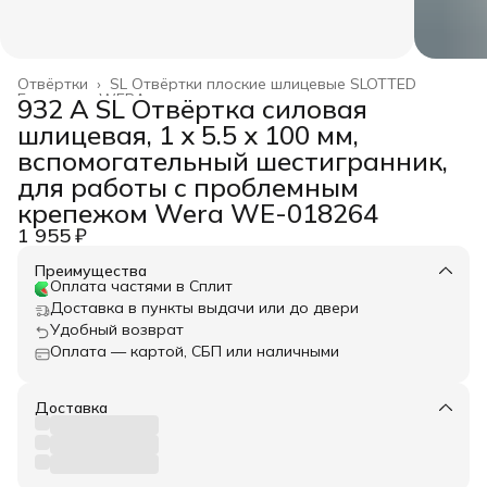
Отвёртки
›
SL Отвёртки плоские шлицевые SLOTTED
Главная
›
WERA
›
932 A SL Отвёртка силовая
шлицевая, 1 x 5.5 x 100 мм,
вспомогательный шестигранник,
для работы с проблемным
крепежом Wera WE-018264
1 955 ₽
Преимущества
Оплата частями в Сплит
Доставка в пункты выдачи или до двери
Удобный возврат
Оплата — картой, СБП или наличными
Доставка