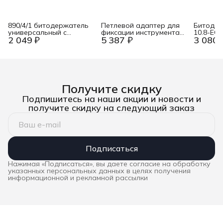
890/4/1 битодержатель
Петлевой адаптер для
Битодер
универсальный с
фиксации инструмента
10.8-EC
2 049 ₽
5 387 ₽
3 080 
пружинным стопорным
Zur Werkzeug-
кольцом, 1/4&quot; E6.3,
Absturzsicherung KN-
57 мм Wera WE-052575
005011TBK
Получите скидку
Подпишитесь на наши акции и новости и
получите скидку на следующий заказ
Подписаться
Нажимая «Подписаться», вы даете согласие на обработку
указанных персональных данных в целях получения
информационной и рекламной рассылки