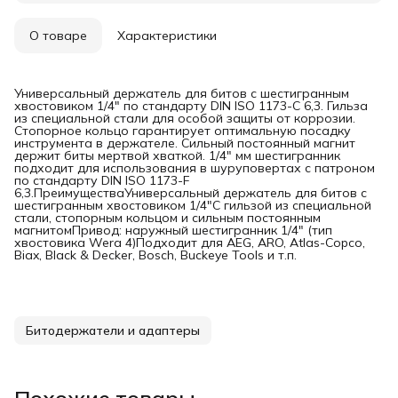
О товаре
Характеристики
Универсальный держатель для битов с шестигранным
хвостовиком 1/4" по стандарту DIN ISO 1173-C 6,3. Гильза
из специальной стали для особой защиты от коррозии.
Стопорное кольцо гарантирует оптимальную посадку
инструмента в держателе. Сильный постоянный магнит
держит биты мертвой хваткой. 1/4" мм шестигранник
подходит для использования в шуруповертах с патроном
по стандарту DIN ISO 1173-F
6,3.ПреимуществаУниверсальный держатель для битов с
шестигранным хвостовиком 1/4"С гильзой из специальной
стали, стопорным кольцом и сильным постоянным
магнитомПривод: наружный шестигранник 1/4" (тип
хвостовика Wera 4)Подходит для AEG, ARO, Atlas-Copco,
Biax, Black & Decker, Bosch, Buckeye Tools и т.п.
Битодержатели и адаптеры
Похожие товары