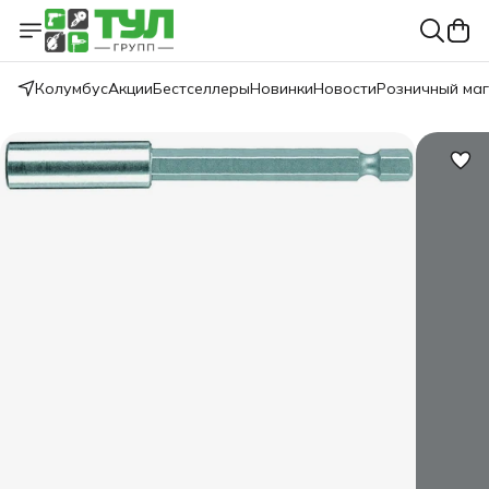
Колумбус
Акции
Бестселлеры
Новинки
Новости
Розничный ма