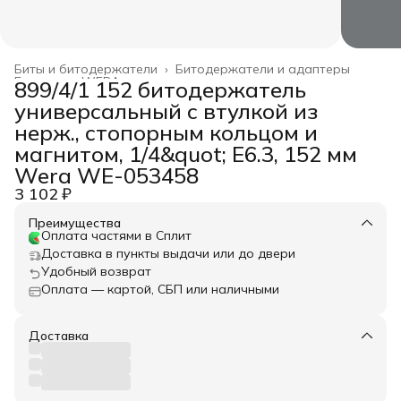
Биты и битодержатели
›
Битодержатели и адаптеры
Главная
›
WERA
›
899/4/1 152 битодержатель
универсальный с втулкой из
нерж., стопорным кольцом и
магнитом, 1/4&quot; E6.3, 152 мм
Wera WE-053458
3 102 ₽
Преимущества
Оплата частями в Сплит
Доставка в пункты выдачи или до двери
Удобный возврат
Оплата — картой, СБП или наличными
Доставка