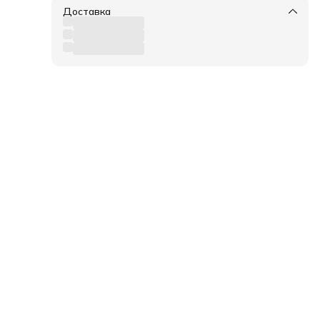
хода
Доставка
ая