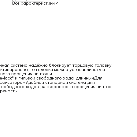
Все характеристики
быстрой смены насадки по выборуС гильзой свободного 
для скоростного вращения винтов и гаекХромованадиев
сталь, матовая хромированная поверхность
ванная система надёжно блокирует торцовую головку,
активирована, то головки можно устанавливать и
нного вращения винтов и
le-lock" и гильзой свободного хода, длинныйДля
 фиксаторомУдобная стопорная система для
 свободного хода для скоростного вращения винтов
ерхность