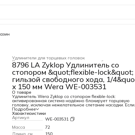
газин
Удлинители для торцевых головок
Принадлежности для торцевых головок и бит
›
8796 LA Zyklop Удлинитель со
Трещотки, принадлежности для торцевых головок и бит
›
стопором &quot;flexible-lock&quot;
WERA
›
Головки торцевые, трещотки и аксессуары
›
Главная
›
гильзой свободного хода, 1/4&quo
x 150 мм Wera WE-003531
О товаре
Удлинитель Wera Zyklop со стопором flexible-lock:
активированная система надёжно блокирует торцовую
головку, исключая нежелательное слетание насадки. Если
система деактивирована, то головки можно устанавливат
Подробнее
менять моментально. С гильзой свободного хода для
Характеристики
ускоренного вращения винтов и
Артикул
WE-003531
гаек.ПреимуществаУдлинитель Zyklop 1/4" со стопором
"flexible-lock" и гильзой свободного хода, длинныйДля
Масса
72
торцовых головок под присоединительный 1/4" с шарико
Длина, см
150
фиксаторомУдобная стопорная система для блокировки 