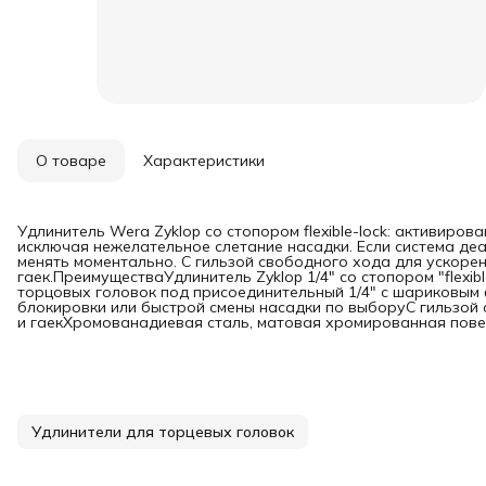
О товаре
Характеристики
Удлинитель Wera Zyklop со стопором flexible-lock: активиро
исключая нежелательное слетание насадки. Если система де
менять моментально. С гильзой свободного хода для ускоре
гаек.ПреимуществаУдлинитель Zyklop 1/4" со стопором "flexib
торцовых головок под присоединительный 1/4" с шариковым
блокировки или быстрой смены насадки по выборуС гильзой
и гаекХромованадиевая сталь, матовая хромированная пов
Удлинители для торцевых головок