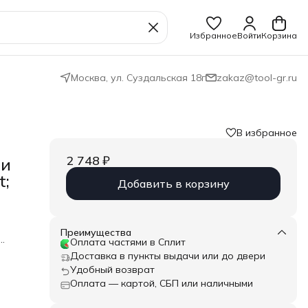
Избранное
Войти
Корзина
Москва, ул. Суздальская 18г
zakaz@tool-gr.ru
В избранное
2 748 ₽
 и
t;
Добавить в корзину
Преимущества
Оплата частями в Сплит
ь и
Доставка в пункты выдачи или до двери
Удобный возврат
Оплата — картой, СБП или наличными
вым
или