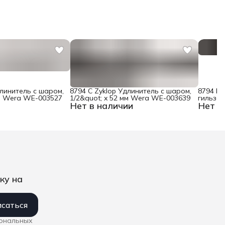
длинитель с шаром,
8794 C Zyklop Удлинитель с шаром,
8794 LC
мм Wera WE-003527
1/2&quot; x 52 мм Wera WE-003639
гильзой
Нет в наличии
Нет в
1/2&quo
003638
ку на
саться
сональных