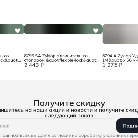
ь со
8796 SA Zyklop Удлинитель со
8794 A Zyklop У
ock&quot;
стопором &quot;flexible-lock&quot;
1/4&quot; x 56 
2 443 ₽
1 275 ₽
да,
и гильзой свободного хода,
 WE-
1/4&quot; x 75 мм Wera WE-003530
Получите скидку
ишитесь на наши акции и новости и получите скид
следующий заказ
Подпи
Подписаться», вы даете согласие на обработку указанных пер