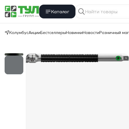
Каталог
Колумбус
Акции
Бестселлеры
Новинки
Новости
Розничный ма