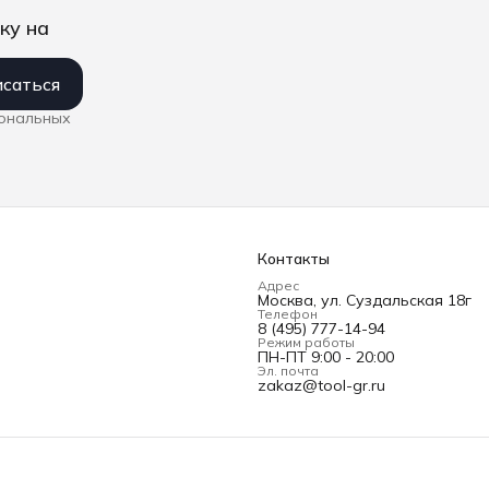
ку на
саться
сональных
Контакты
Адрес
Москва, ул. Суздальская 18г
Телефон
8 (495) 777-14-94
Режим работы
ПН-ПТ 9:00 - 20:00
Эл. почта
zakaz@tool-gr.ru