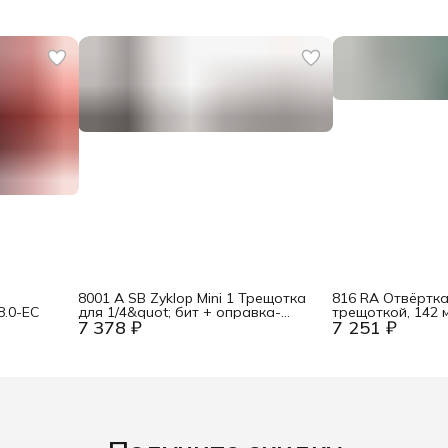
8001 A SB Zyklop Mini 1 Трещотка
816 RA Отвёртк
8.0-EC
для 1/4&quot; бит + оправка-
трещоткой, 142 мм
7 378 ₽
7 251 ₽
хвостовик для 1/4&quot; головок, 2
E6.3 Wera WE-0
пр. Wera WE-073230