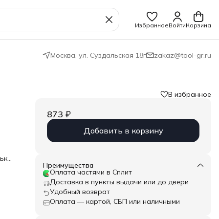
Избранное
Войти
Корзина
Москва, ул. Суздальская 18г
zakaz@tool-gr.ru
В избранное
873 ₽
Добавить в корзину
нькая
я
Преимущества
Оплата частями в Сплит
Доставка в пункты выдачи или до двери
"
Удобный возврат
Оплата — картой, СБП или наличными