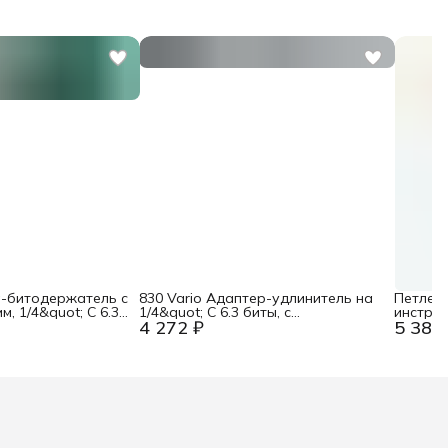
а-битодержатель с
830 Vario Адаптер-удлинитель на
Петлев
, 1/4&quot; С 6.3 /
1/4&quot; С 6.3 биты, с
инструм
4 272 ₽
5 387
51461
быстросъёмным патроном, 165 мм,
Absturz
6 мм шестигранник Wera WE-
051835