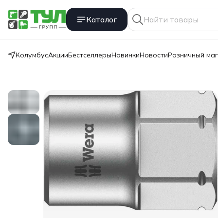
Каталог
Колумбус
Акции
Бестселлеры
Новинки
Новости
Розничный ма