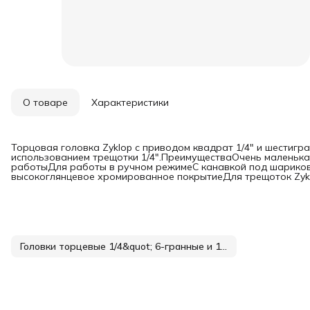
О товаре
Характеристики
Торцовая головка Zyklop с приводом квадрат 1/4" и шестигр
использованием трещотки 1/4".ПреимуществаОчень маленькая
работыДля работы в ручном режимеС канавкой под шарико
высокоглянцевое хромированное покрытиеДля трещоток Zyklop
Головки торцевые 1/4&quot; 6-гранные и 12-гранные