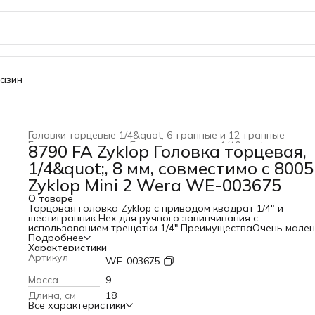
газин
Головки торцевые 1/4&quot; 6-гранные и 12-гранные
Головки торцевые
›
Головки торцевые 1/4&quot;
›
8790 FA Zyklop Головка торцевая,
WERA
›
Головки торцевые, трещотки и аксессуары
›
1/4&quot;, 8 мм, совместимо с 8005
Главная
›
Zyklop Mini 2 Wera WE-003675
О товаре
Торцовая головка Zyklop с приводом квадрат 1/4" и
шестигранник Hex для ручного завинчивания с
использованием трещотки 1/4".ПреимуществаОчень мале
высота в сборе - идеально для тесных условий работыДл
Подробнее
работы в ручном режимеС канавкой под шариковый
Характеристики
фиксаторХромованадиевая сталь, высокоглянцевое
Артикул
WE-003675
хромированное покрытиеДля трещоток Zyklop Mini 2 и 1/4
Масса
9
Длина, см
18
Все характеристики