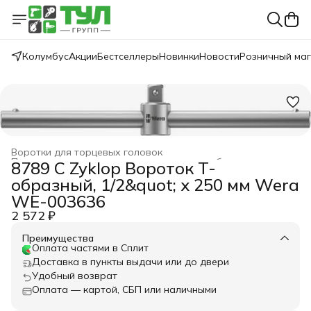
Колумбус
Акции
Бестселлеры
Новинки
Новости
Розничный ма
Воротки для торцевых головок
Принадлежности для торцевых головок и бит
›
8789 C Zyklop Вороток T-
Трещотки, принадлежности для торцевых головок и бит
›
образный, 1/2&quot; x 250 мм Wera
WERA
›
Головки торцевые, трещотки и аксессуары
›
Главная
›
WE-003636
2 572 ₽
Преимущества
Оплата частями в Сплит
Доставка в пункты выдачи или до двери
Удобный возврат
Оплата — картой, СБП или наличными