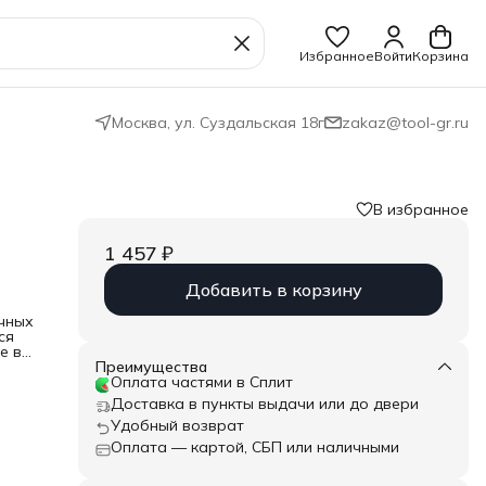
Избранное
Войти
Корзина
Москва, ул. Суздальская 18г
zakaz@tool-gr.ru
В избранное
1 457 ₽
-
Добавить в корзину
чных
ся
е в
Преимущества
для
Оплата частями в Сплит
",
Доставка в пункты выдачи или до двери
Удобный возврат
для
Оплата — картой, СБП или наличными
ика