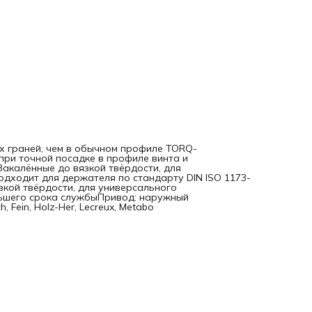
Wera 1)Подходит для Bosch, Fein, Holz-Her, Lecreux, Metabo
х граней, чем в обычном профиле TORQ-
ри точной посадке в профиле винта и
Закалённые до вязкой твёрдости, для
одходит для держателя по стандарту DIN ISO 1173-
кой твёрдости, для универсального
льшего срока службыПривод: наружный
 Fein, Holz-Her, Lecreux, Metabo