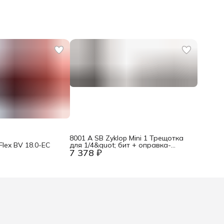
8001 A SB Zyklop Mini 1 Трещотка
lex BV 18.0-EC
для 1/4&quot; бит + оправка-
7 378 ₽
хвостовик для 1/4&quot; головок, 2
пр. Wera WE-073230