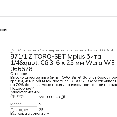
газин
WERA
›
Биты и битодержатели
›
Биты
›
Биты TORQ-SET
Главная
›
871/1 Z TORQ-SET Mplus бита,
1/4&quot; C6.3, 6 x 25 мм Wera WE
066628
О товаре
Высококачественные биты TORQ-SET®. За счёт более про
граней, чем в обычном профиле TORQ-SET®обеспечивает
на 70% больший момент силы на излом при точной посадк
профиле винта и увеличивается связанный с этим срок
Подробнее
службы инструментов. Закалённые до вязкой твёрдости, 
Характеристики
универсального применения. Шестигранный хвостовик 1/4
Артикул
WE-066628
подходит для держателя по стандарту DIN ISO 1173-D
6,3.ПреимуществаДля винтов TORQ-SET®Закалённые до
Масса
5
вязкой твёрдости, для универсального примененияMplus 
Длина, см
25
большего момента силы на излом и большего срока
Все характеристики
службыПривод: наружный шестигранник 1/4" (тип хвостов