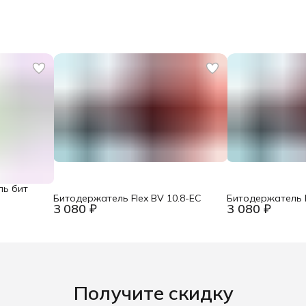
ль бит
Битодержатель Flex BV 10.8-EC
Битодержатель F
3 080 ₽
3 080 ₽
Получите скидку