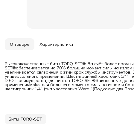
О товаре
Характеристики
Высококачественные биты TORQ-SET®. За счёт более прочны
SET®обеспечивается на 70% больший момент силы на излом п
увеличивается связанный с этим срок службы инструментов. 
универсального применения. Шестигранный хвостовик 1/4", п
D 6,3.ПреимуществаДля винтов TORQ-SET®Закалённые до вяз
примененияMplus для большего момента силы на излом и бо
шестигранник 1/4" (тип хвостовика Wera 1)Подходит для Bosch,
Биты TORQ-SET