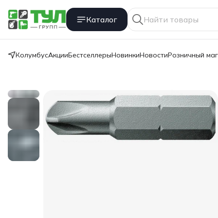
Каталог
Колумбус
Акции
Бестселлеры
Новинки
Новости
Розничный ма