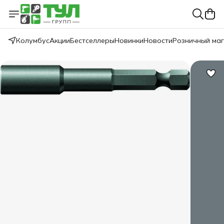
Колумбус
Акции
Бестселлеры
Новинки
Новости
Розничный ма