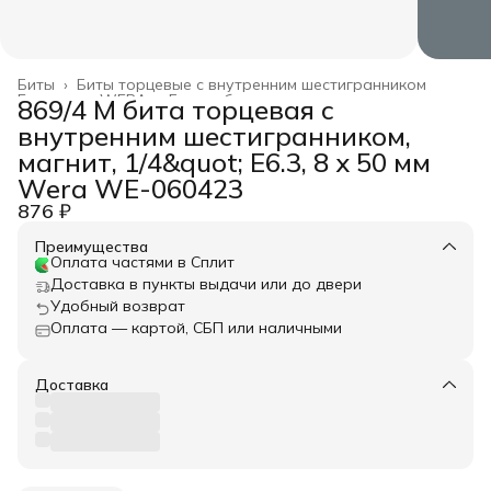
Биты
›
Биты торцевые с внутренним шестигранником
Главная
›
WERA
›
Биты и битодержатели
›
869/4 M бита торцевая с
внутренним шестигранником,
магнит, 1/4&quot; E6.3, 8 x 50 мм
Wera WE-060423
876 ₽
Преимущества
Оплата частями в Сплит
Доставка в пункты выдачи или до двери
Удобный возврат
Оплата — картой, СБП или наличными
Доставка