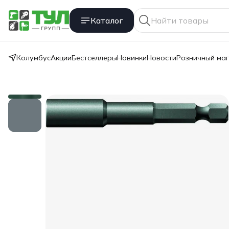
Каталог
Колумбус
Акции
Бестселлеры
Новинки
Новости
Розничный ма