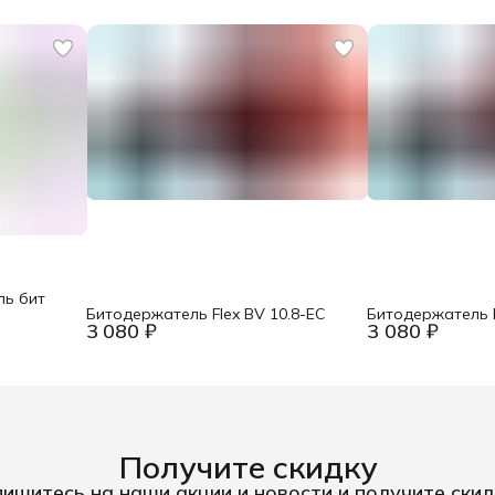
ль бит
Битодержатель Flex BV 10.8-EC
Битодержатель F
3 080 ₽
3 080 ₽
Получите скидку
ишитесь на наши акции и новости и получите скид