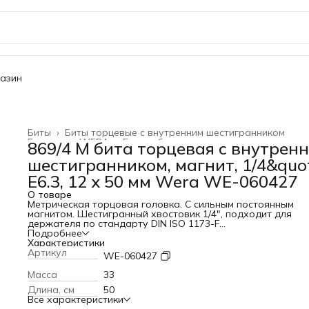
газин
Биты
›
Биты торцевые с внутренним шестигранником
Главная
›
WERA
›
Биты и битодержатели
›
869/4 M бита торцевая с внутрен
шестигранником, магнит, 1/4&quot
E6.3, 12 x 50 мм Wera WE-060427
О товаре
Метрическая торцовая головка. С сильным постоянным
магнитом. Шестигранный хвостовик 1/4", подходит для
держателя по стандарту DIN ISO 1173-F
6,3.ПреимуществаТорцовая головка для шестигранных
Подробнее
винтовПривод: наружный шестигранник 1/4"С сильным
Характеристики
постоянным магнитомМетрический
Артикул
WE-060427
Масса
33
Длина, см
50
Все характеристики