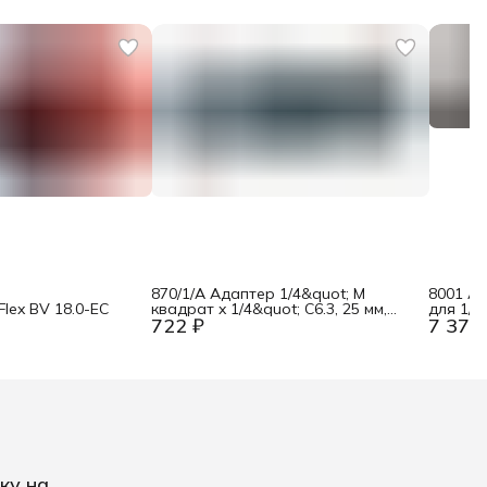
870/1/A Адаптер 1/4&quot; M
8001 A 
lex BV 18.0-EC
квадрат x 1/4&quot; C6.3, 25 мм,
для 1/4
722 ₽
7 378
ручной режим Wera WE-136000
хвостов
пр. We
ку на