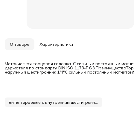
О товаре
Характеристики
Метрическая торцовая головка. С сильным постоянным магнит
держателя по стандарту DIN ISO 1173-F 6,3.ПреимуществаТо
наружный шестигранник 1/4"С сильным постоянным магнитом
Биты торцевые с внутренним шестигранником