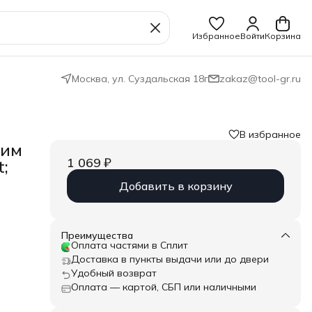
Избранное
Войти
Корзина
Москва, ул. Суздальская 18г
zakaz@tool-gr.ru
В избранное
ним
1 069 ₽
;
Добавить в корзину
Преимущества
Оплата частями в Сплит
Доставка в пункты выдачи или до двери
Удобный возврат
Оплата — картой, СБП или наличными