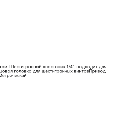
ом. Шестигранный хвостовик 1/4", подходит для
рцовая головка для шестигранных винтовПривод:
Метрический