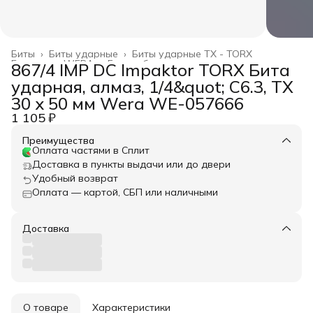
Биты
›
Биты ударные
›
Биты ударные TX - TORX
Главная
›
WERA
›
Биты и битодержатели
›
867/4 IMP DC Impaktor TORX Бита
ударная, алмаз, 1/4&quot; C6.3, TX
30 x 50 мм Wera WE-057666
1 105 ₽
Преимущества
Оплата частями в Сплит
Доставка в пункты выдачи или до двери
Удобный возврат
Оплата — картой, СБП или наличными
Доставка
О товаре
Характеристики