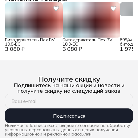
Битодержатель Flex BV
Битодержатель Flex BV
899/4/1 
10.8-EC
18.0-EC
битоде
3 080 ₽
3 080 ₽
1 975 
универс
из нерж
кольцом
1/4&quot
Wera W
Получите скидку
Подпишитесь на наши акции и новости и
получите скидку на следующий заказ
Подписаться
Нажимая «Подписаться», вы даете согласие на обработку
указанных персональных данных в целях получения
информационной и рекламной рассылки