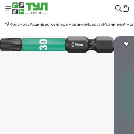
Колумбус
Акции
Бестселлеры
Новинки
Новости
Розничный ма