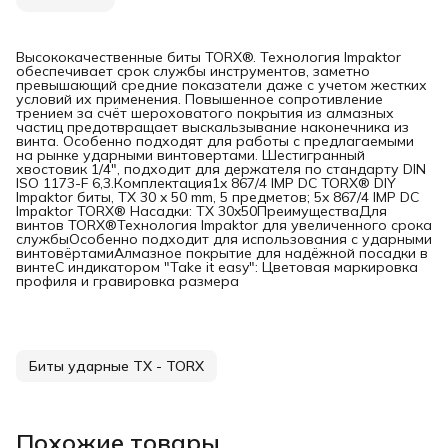
Высококачественные биты TORX®. Технология Impaktor
обеспечивает срок службы инструментов, заметно
превышающий средние показатели даже с учетом жестких
условий их применения. Повышенное сопротивление
трением за счёт шероховатого покрытия из алмазных
частиц предотвращает выскальзывание наконечника из
винта. Особенно подходят для работы с предлагаемыми
на рынке ударными винтовертами. Шестигранный
хвостовик 1/4", подходит для держателя по стандарту DIN
ISO 1173-F 6,3.Комплектация1x 867/4 IMP DC TORX® DIY
Impaktor биты, TX 30 x 50 mm, 5 предметов; 5x 867/4 IMP DC
Impaktor TORX® Насадки: TX 30x50ПреимуществаДля
винтов TORX®Технология Impaktor для увеличенного срока
службыОсобенно подходит для использования с ударными
винтовёртамиАлмазное покрытие для надёжной посадки в
винтеС индикатором "Take it easy": Цветовая маркировка
профиля и гравировка размера
Биты ударные TX - TORX
Похожие товары