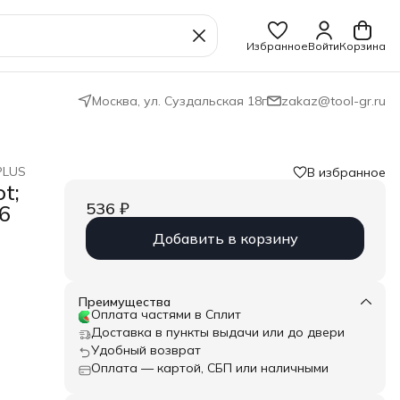
Избранное
Войти
Корзина
Москва, ул. Суздальская 18г
zakaz@tool-gr.ru
PLUS
В избранное
t;
536 ₽
6
Добавить в корзину
.
 при
Преимущества
и
Оплата частями в Сплит
Доставка в пункты выдачи или до двери
",
Удобный возврат
Оплата — картой, СБП или наличными
: