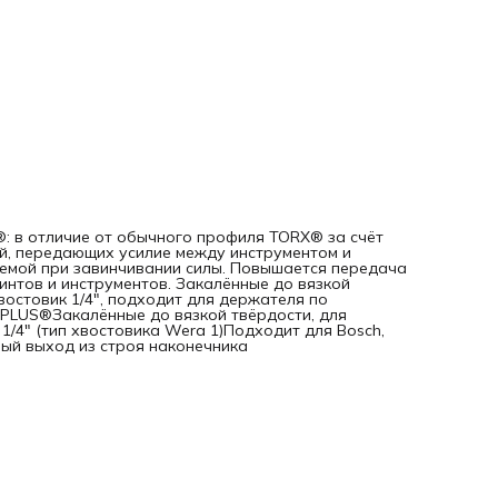
1)Подходит для Bosch, Fein, Holz-Her, Lecreux,
MetaboПредотвращает преждевременный выход из строя
наконечника
 в отличие от обычного профиля TORX® за счёт
й, передающих усилие между инструментом и
аемой при завинчивании силы. Повышается передача
интов и инструментов. Закалённые до вязкой
остовик 1/4", подходит для держателя по
 PLUS®Закалённые до вязкой твёрдости, для
/4" (тип хвостовика Wera 1)Подходит для Bosch,
ный выход из строя наконечника