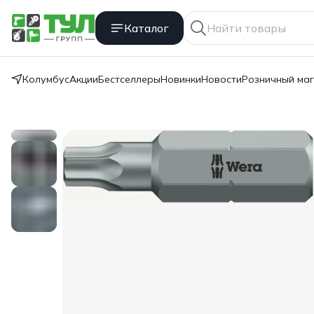
Каталог
Колумбус
Акции
Бестселлеры
Новинки
Новости
Розничный ма