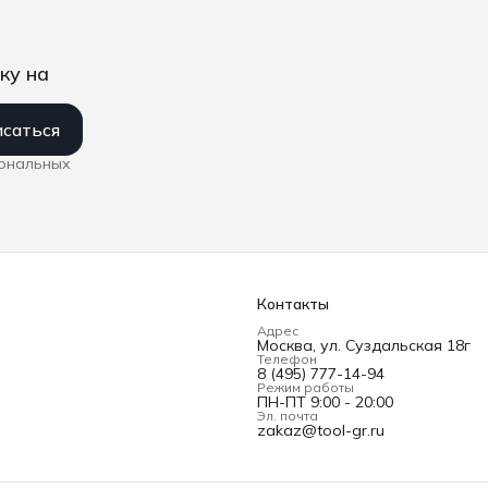
ку на
саться
сональных
Контакты
Адрес
Москва, ул. Суздальская 18г
Телефон
8 (495) 777-14-94
Режим работы
ПН-ПТ 9:00 - 20:00
Эл. почта
zakaz@tool-gr.ru