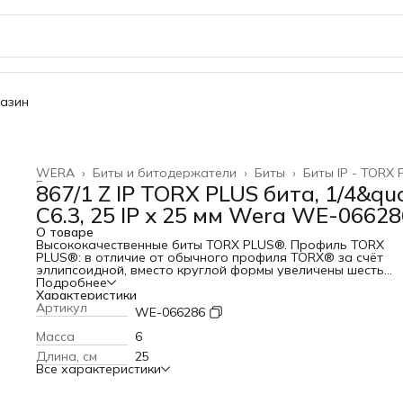
газин
WERA
›
Биты и битодержатели
›
Биты
›
Биты IP - TORX 
Главная
›
867/1 Z IP TORX PLUS бита, 1/4&quo
C6.3, 25 IP x 25 мм Wera WE-06628
О товаре
Высококачественные биты TORX PLUS®. Профиль TORX
PLUS®: в отличие от обычного профиля TORX® за счёт
эллипсоидной, вместо круглой формы увеличены шесть
граней, передающих усилие между инструментом и винтом
Подробнее
Это позволяет увеличить площадь передачи прилагаемой
Характеристики
завинчивании силы. Повышается передача момента силы 
Артикул
WE-066286
дополнительно увеличивается срок службы винтов и
инструментов. Закалённые до вязкой твёрдости, для
Масса
6
универсального применения. Шестигранный хвостовик 1/4
Длина, см
25
подходит для держателя по стандарту DIN ISO 1173-D
Все характеристики
6,3.ПреимуществаДля винтов TORX PLUS®Закалённые до
вязкой твёрдости, для универсального примененияПривод
наружный шестигранник 1/4" (тип хвостовика Wera