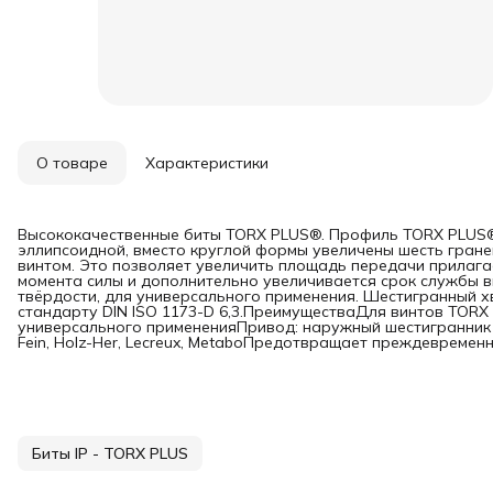
О товаре
Характеристики
Высококачественные биты TORX PLUS®. Профиль TORX PLUS®:
эллипсоидной, вместо круглой формы увеличены шесть гране
винтом. Это позволяет увеличить площадь передачи прилаг
момента силы и дополнительно увеличивается срок службы в
твёрдости, для универсального применения. Шестигранный хв
стандарту DIN ISO 1173-D 6,3.ПреимуществаДля винтов TORX
универсального примененияПривод: наружный шестигранник 1
Fein, Holz-Her, Lecreux, MetaboПредотвращает преждевремен
Биты IP - TORX PLUS