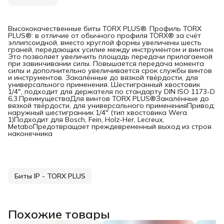
Высококачественные биты TORX PLUS®. Профиль TORX
PLUS®: в отличие от обычного профиля TORX® за счёт
эллипсоидной, вместо круглой формы увеличены шесть
граней, передающих усилие между инструментом и винтом.
Это позволяет увеличить площадь передачи прилагаемой
при завинчивании силы. Повышается передача момента
силы и дополнительно увеличивается срок службы винтов
и инструментов. Закалённые до вязкой твёрдости, для
универсального применения. Шестигранный хвостовик
1/4", подходит для держателя по стандарту DIN ISO 1173-D
6,3.ПреимуществаДля винтов TORX PLUS®Закалённые до
вязкой твёрдости, для универсального примененияПривод:
наружный шестигранник 1/4" (тип хвостовика Wera
1)Подходит для Bosch, Fein, Holz-Her, Lecreux,
MetaboПредотвращает преждевременный выход из строя
наконечника
Биты IP - TORX PLUS
Похожие товары