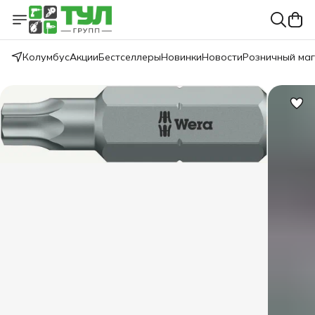
Колумбус
Акции
Бестселлеры
Новинки
Новости
Розничный ма