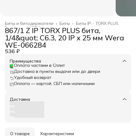
Биты и битодержатели
›
Биты
›
Биты IP - TORX PLUS
Главная
›
WERA
›
867/1 Z IP TORX PLUS бита,
1/4&quot; C6.3, 20 IP x 25 мм Wera
WE-066284
536 ₽
Преимущества
Оплата частями в Сплит
Доставка в пункты выдачи или до двери
Удобный возврат
Оплата — картой, СБП или наличными
Доставка
О товаре
Характеристики