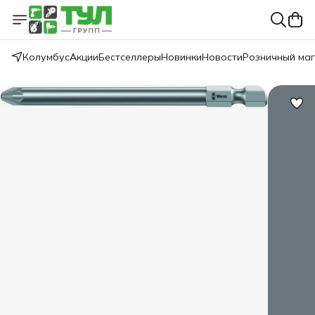
Колумбус
Акции
Бестселлеры
Новинки
Новости
Розничный ма