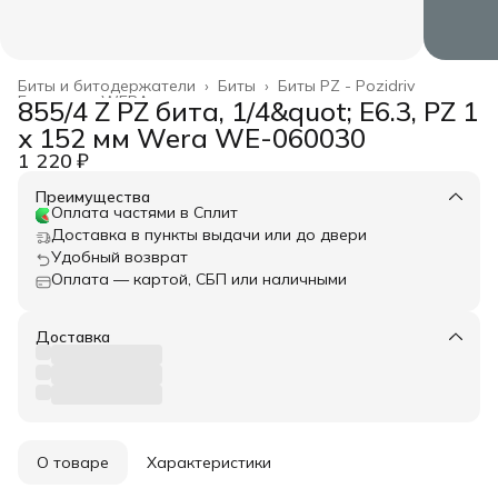
Биты и битодержатели
›
Биты
›
Биты PZ - Pozidriv
Главная
›
WERA
›
855/4 Z PZ бита, 1/4&quot; E6.3, PZ 1
x 152 мм Wera WE-060030
1 220 ₽
Преимущества
Оплата частями в Сплит
Доставка в пункты выдачи или до двери
Удобный возврат
Оплата — картой, СБП или наличными
Доставка
О товаре
Характеристики