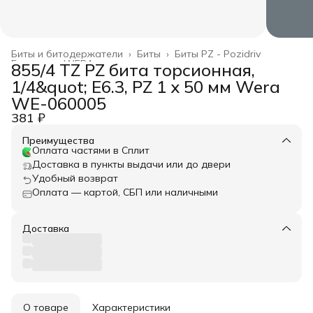
Биты и битодержатели
›
Биты
›
Биты PZ - Pozidriv
Главная
›
WERA
›
855/4 TZ PZ бита торсионная,
1/4&quot; E6.3, PZ 1 x 50 мм Wera
WE-060005
381 ₽
Преимущества
Оплата частями в Сплит
Доставка в пункты выдачи или до двери
Удобный возврат
Оплата — картой, СБП или наличными
Доставка
О товаре
Характеристики