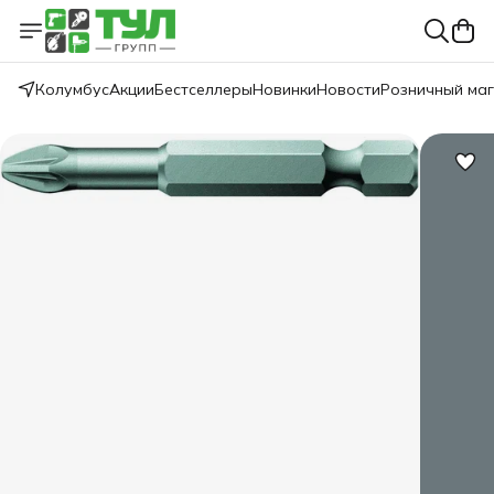
Колумбус
Акции
Бестселлеры
Новинки
Новости
Розничный ма