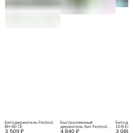
Битодержатель Festool
Быстросменный
Битодер
BH 60 CE
держатель бит Festool
10.8-EC
3 509 ₽
4 840 ₽
3 080 
BHS 60 CE