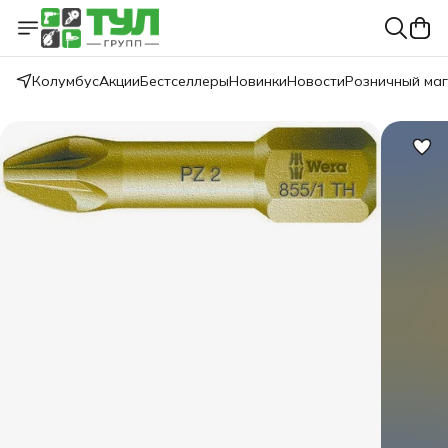
Колумбус
Акции
Бестселлеры
Новинки
Новости
Розничный ма