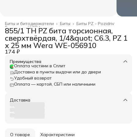
Биты и битодержатели
›
Биты
›
Биты PZ - Pozidriv
Главная
›
WERA
›
855/1 TH PZ бита торсионная,
сверхтвёрдая, 1/4&quot; C6.3, PZ 1
x 25 мм Wera WE-056910
174 ₽
Преимущества
Оплата частями в Сплит
Доставка в пункты выдачи или до двери
Удобный возврат
Оплата — картой, СБП или наличными
Доставка
О товаре
Характеристики