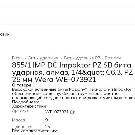
газин
Биты
›
Биты ударные
›
Биты ударные PZ - Pozidriv
Главная
›
WERA
›
Биты и битодержатели
›
855/1 IMP DC Impaktor PZ SB бита
ударная, алмаз, 1/4&quot; C6.3, PZ 
25 мм Wera WE-073921
О товаре
Высококачественные биты Pozidriv*. Технология Impaktor
обеспечивает срок службы инструментов, заметно
превышающий средние показатели даже с учетом жестки
условий их применения. Повышенное сопротивление трен
Подробнее
за счёт шероховатого покрытия из алмазных частиц
Характеристики
предотвращает выскальзывание наконечника из винта.
Артикул
WE-073921
Особенно подходит для работы с предлагаемыми на рын
ударными винтовертами. Шестигранный хвостовик 1/4",
Масса
9
подходит для держателя по стандарту DIN ISO 1173-D 6,3.
Длина, см
25
Pozidriv = зарегистрированный торговый знак фирмы Eur
Все характеристики
Industrial Service Ltd.ПреимуществаПодходит для винтов