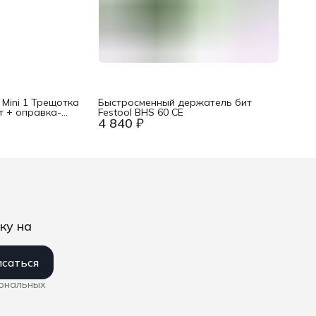
 Mini 1 Трещотка
Быстросменный держатель бит
ит + оправка-
Festool BHS 60 CE
4 840 ₽
4&quot; головок, 2
3230
ку на
саться
сональных