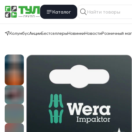
Каталог
Колумбус
Акции
Бестселлеры
Новинки
Новости
Розничный ма