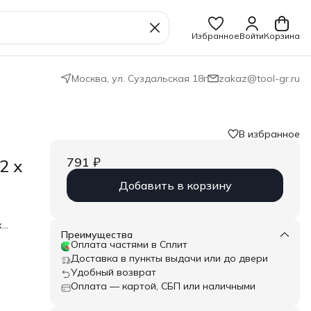
Избранное
Войти
Корзина
Москва, ул. Суздальская 18г
zakaz@tool-gr.ru
В избранное
791 ₽
2 x
Добавить в корзину
х
ием
Преимущества
Оплата частями в Сплит
Доставка в пункты выдачи или до двери
ке
Удобный возврат
 *
Оплата — картой, СБП или наличными
opean