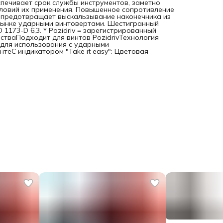
еспечивает срок службы инструментов, заметно
ловий их применения. Повышенное сопротивление
ц предотвращает выскальзывание наконечника из
рынке ударными винтовертами. Шестигранный
 1173-D 6,3. * Pozidriv = зарегистрированный
ществаПодходит для винтов PozidrivТехнология
 для использования с ударными
теС индикатором "Take it easy": Цветовая