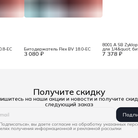
8001 A SB Zyklop
0.8-EC
Битодержатель Flex BV 18.0-EC
для 1/4&quot; б
3 080 ₽
7 378 ₽
хвостовик для 1/
пр. Wera WE-07
Получите скидку
ишитесь на наши акции и новости и получите скид
следующий заказ
Подпи
Подписаться», вы даете согласие на обработку указанных пер
целях получения информационной и рекламной рассылки